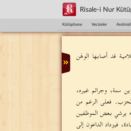
Ana içeriğe atla
Risale-i Nur Küt
Kütüphane
Vecizeler
Android 
امية قد أصابها الوهَن
ين سنة، وجرائم غيره،
الحزب. فعلى الرغم من
ه يرشي بعض الموظفين
ة، فيزداد الداعون إلى