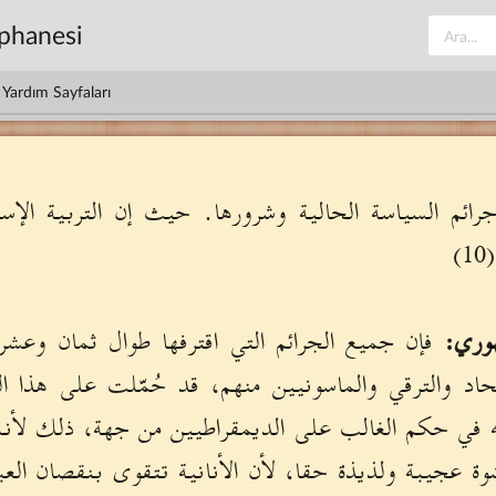
üphanesi
Yardım Sayfaları
رائم السياسة الحالية وشرورها. حيث إن التربية الإسل
)
وري:
فإن جميع الجرائم التي اقترفها طوال ثمان وعشر
اد والترقي والماسونيين منهم، قد حُمّلت على هذا 
ه في حكم الغالب على الديمقراطيين من جهة، ذلك لأن
ة عجيبة ولذيذة حقا، لأن الأنانية تتقوى بنقصان العباد