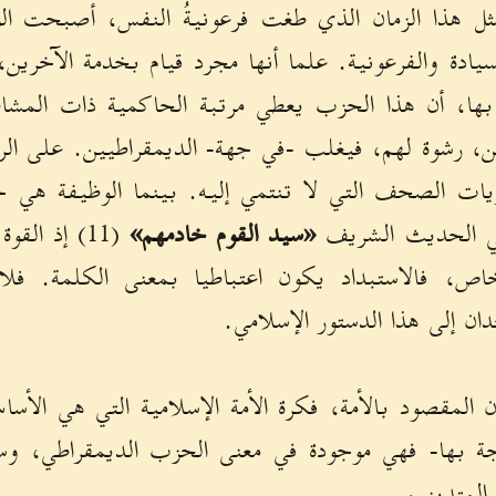
ثل هذا الزمان الذي طغت فرعونيةُ النفس، أصبحت ال
سيادة والفرعونية. علما أنها مجرد قيام بخدمة الآخري
ي بها، أن هذا الحزب يعطي مرتبة الحاكمية ذات المشاعر
، رشوة لهم، فيغلب -في جهة- الديمقراطيين. على الر
ات الصحف التي لا تنتمي إليه. بينما الوظيفة هي خد
في الحديث الشريف
«سيد القوم خادمهم»
(11) إذ ال
خاص، فالاستبداد يكون اعتباطيا بمعنى الكلمة. فل
دان إلى هذا الدستور الإسلامي.
 المقصود بالأمة، فكرة الأمة الإسلامية التي هي الأسا
تزجة بها- فهي موجودة في معنى الحزب الديمقراطي، و
المتدينين.