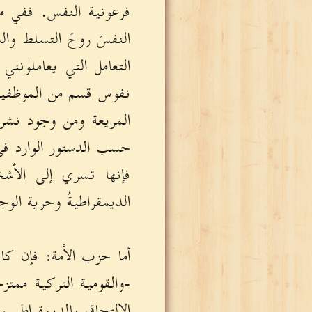
فرعونية النفس. ففي م
النفسَ روحَ التسلط وال
التعامل التي يعاملونن
نفوس قسم من الموظفين
المريعة ومن وجود نشري
حسب الدستور الوارد 
فإنها تسري إلى الأش
الديمقراطيةُ وحرية الوج
أما حزب الأمة: فإن كان
-والقومية التركية مم
الالتحاق بالديمقراطيين 