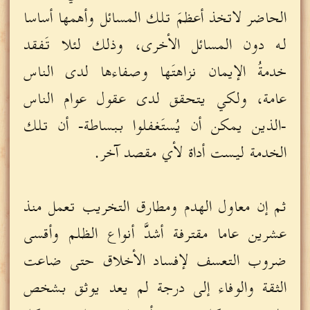
الحاضر لاتخذ أعظمَ تلك المسائل وأهمها أساسا
له دون المسائل الأخرى، وذلك لئلا تَفقد
خدمةُ الإيمان نزاهتَها وصفاءها لدى الناس
عامة، ولكي يتحقق لدى عقول عوام الناس
-الذين يمكن أن يُستَغفلوا ببساطة- أن تلك
الخدمة ليست أداة لأي مقصد آخر.
ثم إن معاول الهدم ومطارق التخريب تعمل منذ
عشرين عاما مقترفة أشدَّ أنواع الظلم وأقسى
ضروب التعسف لإفساد الأخلاق حتى ضاعت
الثقة والوفاء إلى درجة لم يعد يوثق بشخص