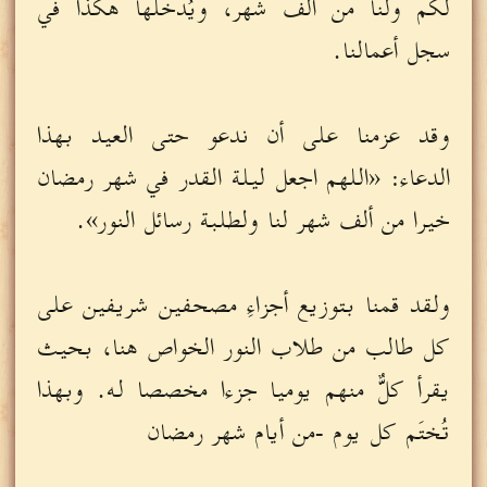
لكم ولنا من ألف شهر، ويُدخلها هكذا في
سجل أعمالنا.
وقد عزمنا على أن ندعو حتى العيد بهذا
الدعاء: «اللهم اجعل ليلة القدر في شهر رمضان
خيرا من ألف شهر لنا ولطلبة رسائل النور».
ولقد قمنا بتوزيع أجزاءِ مصحفين شريفين على
كل طالب من طلاب النور الخواص هنا، بحيث
يقرأ كلٌّ منهم يوميا جزءا مخصصا له. وبهذا
تُختَم كل يوم -من أيام شهر رمضان