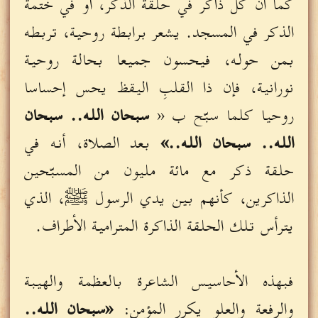
كما أن كل ذاكر في حلقة الذكر، أو في ختمة
الذكر في المسجد. يشعر برابطة روحية، تربطه
بمن حوله، فيحسون جميعا بحالة روحية
نورانية، فإن ذا القلبِ اليقظ يحس إحساسا
روحيا كلما سبّح ب «
سبحان الله.. سبحان
الله.. سبحان الله..»
بعد الصلاة، أنه في
حلقة ذكر مع مائة مليون من المسبّحين
الذاكرين، كأنهم بين يدي الرسول ﷺ، الذي
يترأس تلك الحلقة الذاكرة المترامية الأطراف.
فبهذه الأحاسيس الشاعرة بالعظمة والهيبة
والرفعة والعلو يكرر المؤمن:
«سبحان الله..