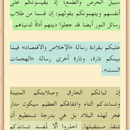
سبيل الحرص والطمع؛ إذ يقيسونكم على
أنفسهم ويتهمونكم بقولهم: إن قسما من طلاب
رسائل النور أيضا قد جعلوا دينهم أداةً لدنياهم.
عليكم بقراءة رسالة «الإخلاص والاقتصاد» فيما
بينكم تارة، وتارة أخرى رسالة «الهجمات
الست».
إن ثباتكم الخارق وصلابتكم المتينة
وتساندكم التام واتفاقكم العظيم سيكون مدار
فخر لهذه البلاد بل هي بدرجة تستطيع أن
تنقذ مستقبلها.
احذروا ألّا تُفسد تساندَكم