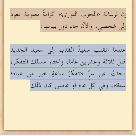
إن لرسالة «الحزب النوري» كرامةً معنوية تعود
إلى شخصي، والآن جاء دور بيانها:
عندما انقلب سعيدٌ القديم إلى سعيد الجديد
قبل ثلاثة وعشرين عاما، واختار مسلك التفكر،
بحثتُ عن سرِّ «تفكرُ ساعةٍ خير من عبادة
سنة»، وفي كل عام أو عامين كان ذلك