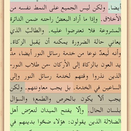
أيضا.
ولكن ليس الجميع على النمط نفسه من
الأخلاق.
وإذا ما أراد البعضُ راحته ضمن الدائرة
المشروعة فلا تعترضوا عليه.
والطالبُ الذي
يعاني حالة الضرورة يمكنه أن يَقبل الزكاة.
وأنه لَيعدّ نوعا من خدمة رسائل النور أيضا، مدُّ
يد العون بالزكاة إلى الأركان -من طلاب النور-
الذين نذروا وقتهم لخدمة رسائل النور وإلى
الساعين في الخدمة.
بل يجب معاونتهم.
ولكن
يجب ألاّ يكون بالحرص والطمع؛ والسؤال
بلسان الحال.
وإلّا يفتح الميدان لتعرّض أهل
الضلالة الذين يقولون: هؤلاء ضحّوا بدينهم في