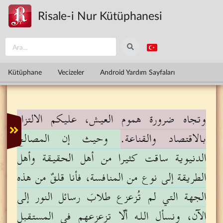
Ana içeriğe atla
Risale-i Nur Kütüphanesi
Kütüphane
Vecizeler
Android Yardım Sayfaları
وتجاه ضرورة هموم العيش، عليكم الالتزام
بالاقتصاد والقناعة.
وحيث إن المصالح
الدنيوية ساقت كثيرا من أهل الحقيقة وأهل
الطريقة إلى نوع من المنافسة، فأنا قلقٌ من هذه
الجهة التي لم تُزعزع طلابَ رسائل النور إلى
الآن، ونسأل الله ألّا تزعزعهم في المستقبل