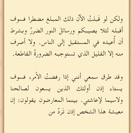
ولكن لو قَبلتُ الآن ذلك المبلغ مضطرا فسوف
أقبله لئلا يصيبكم ورسائلَ النور الضررُ وبشرط
أن أُعيده في المستقبل إلى الناس. ولا أصرف
منه إلا القليل الذي تستوجبه الضرورةُ القاطعة.
وقد طرق سمعي أنني إذا رفضتُ الأمر، فسوف
يستاء إذن أولئك الذين يسعون لصالحنا
ولاسيما لإعاشتي. بينما المعارضون يقولون: إن
معيشة هذا الشخص إذن تَردُ من