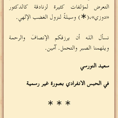
التعرض لمؤلفات كثيرة لزنادقة كالدكتور
«دوزي»،(∗) وسيلةً لنزول الغضب الإلهي.
نسأل الله أن يرزقكم الإنصافَ والرحمة
ويلهمنا الصبر والتحمل. آمين.
سعيد النورسي
في الحبس الانفرادي بصورة غير رسمية
∗ ∗ ∗