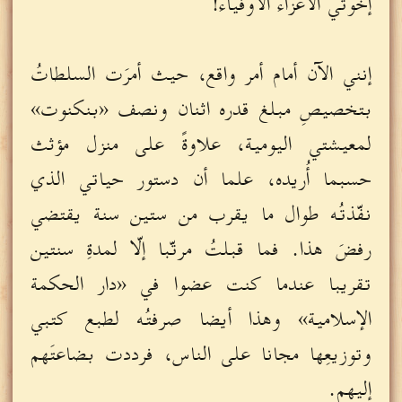
إخوتي الأعزاء الأوفياء!
إنني الآن أمام أمر واقع، حيث أمرَت السلطاتُ
بتخصيصِ مبلغ قدره اثنان ونصف «بنكنوت»
لمعيشتي اليومية، علاوةً على منزل مؤثث
حسبما أُريده، علما أن دستور حياتي الذي
نفّذتُه طوال ما يقرب من ستين سنة يقتضي
رفضَ هذا. فما قبلتُ مرتّبا إلّا لمدةِ سنتين
تقريبا عندما كنت عضوا في «دار الحكمة
الإسلامية» وهذا أيضا صرفتُه لطبع كتبي
وتوزيعِها مجانا على الناس، فرددت بضاعتَهم
إليهم.