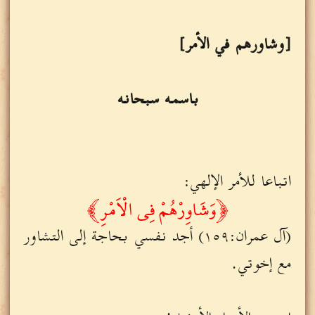
[وشاورهم في الأمر]
باسمه سبحانه
اتباعا للأمر الإلهي:
﴿ وَشَاوِرْهُمْ فِي الْاَمْرِ ﴾
(آل عمران:١٥٩) أجد نفسي بحاجة إلى التشاور
مع إخوتي.