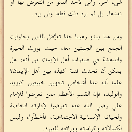
شيء آخر، وأَنَّى لأحد الدنو من التعرض لها أو
نقدها. بل لم يرد ذلك قطعا ولن يرد.
ومن هنا يبدو رهيبا جدا تعرُّضُ الذين يحاولون
الجمع بين الجهتين معا، حيث يورث الحيرة
والدهشة في صفوف أهل الإيمان من أنه: هل
يمكن أن تحدث فتنة كهذه بين أهل الإيمان؟
علما أنه عدا أشخاصٍ تافهين خبيثين كيزيد
والوليد، فإن القسم الأعظم ممن تعرضوا للإمام
علي رضي الله عنه تعرضوا لإدارته الخاصة
ولحياته الإنسانية الاجتماعية، فأخطأوا، وليس
لكمالاته وكراماته ووراثته للنبوة.