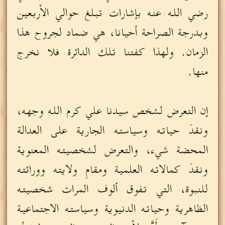
رضي الله عنه بإشارات تبلغ حوالي الأربعين
وبدرجة الصراحة أحيانا، هي ضماد لجروح هذا
الزمان. ولهذا كفتنا تلك الدائرة فلا نخرج
منها.
إن التعرض لشخص سيدنا علي كرم الله وجهه،
ونقدَ حياته وسياسته الجارية على العدالة
المحضة شيء، والتعرض لشخصيته المعنوية
ونقدَ كمالاته العلمية ومقامِ ولايته ووراثته
للنبوة، التي تفوق ألوف المرات شخصيته
الظاهرية وحياته الدنيوية وسياسته الاجتماعية