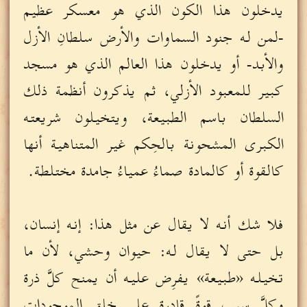
يدخلون هذا الكون الذي هو معسكر عظيم
-لمن له جنود السماوات والأرض سلطانِ الأزل
والأبد- أو يدخلون هذا العالم الذي هو مسجد
كبير للمعبود الأزلي، ثم يذكرون أنظمة ذلك
السلطان باسم الطبيعة، ويتخيلون شريعته
الكبرى المشحونة بالحِكم غير المتناهية أنها
كالقوة أو كالمادة صماءُ عمياءُ جامدة مختلطة.
فلا شك أنه لا يقال عن مثل هذا: إنه إنسان،
بل حتى لا يقال له: حيوان وحشي، لأن ما
تخيله «طبيعة» يفرِض عليه أن يمنح كلَّ ذرة
وكلَّ سبب قوةً قادرة على خلق الموجودات