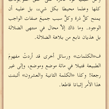
كلها وعلما محيطا بكل شيء، بل عليه أن
يمنح كلَّ ذرة وكلَّ سبب جميعَ صفات الواجب
الوجود. وما ذاك إلاّ محال في منتهى الضلالة
بل هذيان نابع من بلاهة الضلالة.
ف«الكلمات» ورسائل أخرى قد أردتْ مفهومَ
الطبيعة قتيلا في مائة موضع وموضع، وإلى غير
رجعة! وكذا «الكلمة الثانية والعشرون» أثبتت
هذا الأمر إثباتا قاطعا.