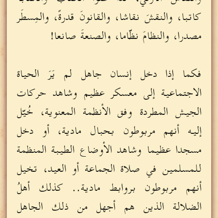
كاتبا، والنقشَ نقاشا، والقانونَ قدرةً، والمِسطَر
مصدرا، والنظامَ نظّاما، والصنعةَ صانعا!
فكما إذا دخل إنسان جاهل لم يَرَ الحياة
الاجتماعية إلى معسكر عظيم وشاهد حركات
الجيش المطردة وفق الأنظمة المعنوية، خُيّل
إليه أنهم مربوطون بحبال مادية، أو دخل
مسجدا عظيما وشاهد الأوضاع الطيبة المنظمة
للمسلمين في صلاة الجماعة أو العيد، تخيل
أنهم مربوطون بروابط مادية.. كذلك أهلُ
الضلالة الذين هم أجهل من ذلك الجاهل