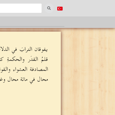
يفوقان الترابَ في الد
قلمُ القدَر والحكمةِ 
المصادفة العشواء والقو
محال في مائة محال وغ