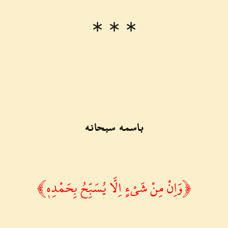
∗ ∗ ∗
باسمه سبحانه
﴿ وَاِنْ مِنْ شَيْءٍ اِلَّا يُسَبِّحُ بِحَمْدِه۪ ﴾