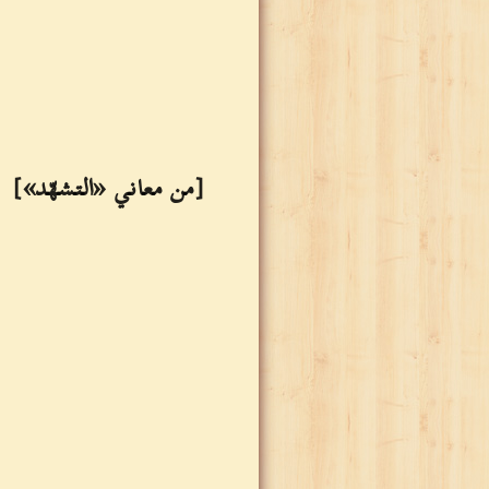
[من معاني «التشهّد»]