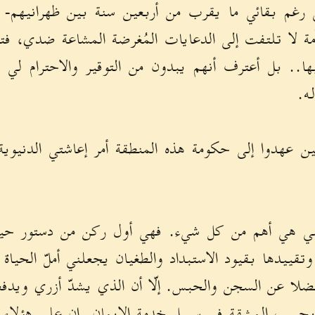
 رغم بقائي ما يقرب من أربعين سنة بين ظهرانيهم- ب
لأمة لا تلتفت إلى الدعايات المُغرضة المشاعة ضدي، ف
يها.. بل أعترف أنهم يبدون من التوقير والاحترام لي 
ه.
 عهدوا إلى حكومة هذه المنطقة أمر إعاشتي الدنيوية،
جبي هي أهم من كل شيء. فهي أول ركن من دستور حي
 وتقييدها بقيود الاستبداد والطغيان يجعلني أملّ الحياة
 فضلا عن السجن والحبس. إلّا أن الذي يشدّ أزري ويدفع
بحسب المشقة في سبيل خدمة الإيمان. إن على هؤلاء 