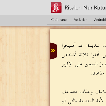
Ana içeriğe atla
Risale-i Nur Küt
Kütüphane
Vecizeler
Android 
ت شديدة- قد أصبحوا
 قَتلوا ثلاثة أشخاص
يرَ السجن على الإقرار
دّعانا.
 مضاعف وعذاب مضاعف
أمة المتدينة -التي لم