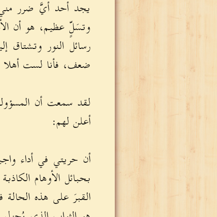
يجد أحد أيَّ ضرر مني
وتسَلٍّ عظيم، هو أن ا
رسائل النور وتشتاق إل
ضعف، فأنا لست أهلا ل
لقد سمعت أن المسؤولين
أعلن لهم:
أن حريتي في أداء وا
بحبائل الأوهام الكاذبة
القبرَ على هذه الحالة
هو الثواب الذي يُجزل 