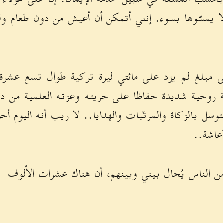
ولا يمسّوها بسوء. إنني أتمكن أن أعيش من دون طعام 
 مبلغ لم يزد على مائتي ليرة تركية طوال تسع عشرة 
ضة روحية شديدة حفاظا على حريته وعزته العلمية من 
توسل بالزكاة والمرتّبات والهدايا.. لا ريب أنه اليوم أ
عاشة..
من الناس يُحال بيني وبينهم، أن هناك عشرات الألوف