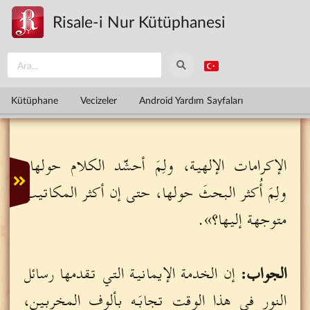
Ana içeriğe atla
Risale-i Nur Kütüphanesi
Kütüphane
Vecizeler
Android Yardım Sayfaları
الإكرامات الإلهية، ولِمَ أحشّد الكلام حولها،
ولِمَ أُكثر البحثَ حولها، حتى إن أكثر المكاتيب
متوجهة إليها؟».
الجواب:
إن الخدمة الإيمانية التي تقدمها رسائل
النور في هذا الوقت تجابَه بألوف المخربين،