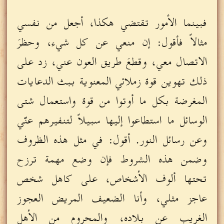
فبينما الأمور تقتضي هكذا، أجعل من نفسي
مثالاً فأقول: إن منعي عن كل شيء، وحظرَ
الاتصال معي، وقطعَ طريق العون عني، زد على
ذلك تهوين قوة زملائي المعنوية ببث الدعايات
المغرضة بكل ما أوتوا من قوة واستعمال شتى
الوسائل ما استطاعوا إليها سبيلاً لتنفيرهم عنّي
وعن رسائل النور. أقول: في مثل هذه الظروف
وضمن هذه الشروط فإن وضع مهمة ترزح
تحتها ألوف الأشخاص، على كاهل شخص
عاجز مثلي، وأنا الضعيف المريض العجوز
الغريب عن بلاده، والمحروم من الأهل