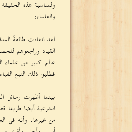
ولمناسبة هذه الحقيقة 
والعلماء:
لقد انقادت طائفةُ المد
القياد وراجعوهم للحصول
عالم كبير من علماء ال
فطلبوا ذلك النبع الفياض
بينما أظهرت رسائل الن
الشرعية أيضا طريقا قصي
من غيرها. وأنه في الع
أسمى وأحلى وأقوى من ال