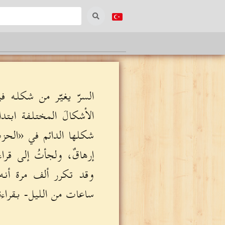
السرّ يغيّر من شكله ف
الأشكالَ المختلفة ابت
شكلها الدائم في «الحز
إرهاقٌ، ولجأتُ إلى قر
وقد تكرر ألف مرة أنه
ساعات من الليل- بقراء