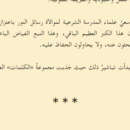
سعيُ علماء المدرسة الشرعية لموالاة رسائل النور باعتز
 هذا الكنز العظيم الباقي، وهذا النبع الفياض البا
حثون عنه، ولا يحاولون الحفاظ عليه.
بدأت تباشيرُ ذلك حيث جَذبت مجموعةُ «الكلمات» العلما
∗ ∗ ∗