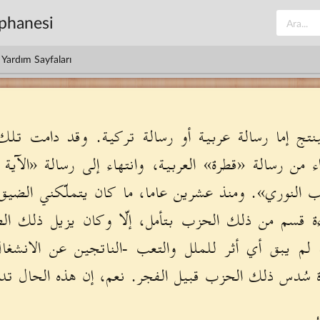
üphanesi
Yardım Sayfaları
ينتج إما رسالة عربية أو رسالة تركية. وقد دامت تل
داء من رسالة «قطرة» العربية، وانتهاء إلى رسالة «الآ
ب النوري». ومنذ عشرين عاما، ما كان يتملّكني الضيق 
اءة قسم من ذلك الحزب بتأمل، إلّا وكان يزيل ذلك الضي
 لم يبق أي أثر للملل والتعب -الناتجين عن الان
ة سُدس ذلك الحزب قبيل الفجر. نعم، إن هذه الحال تد