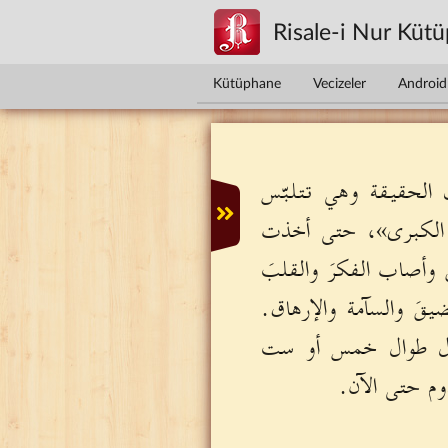
Ana içeriğe atla
Risale-i Nur Küt
Kütüphane
Vecizeler
Android 
ك الحقيقة وهي تتلبّس
ية الكبرى»، حتى أخذت
وأصاب الفكرَ والقلبَ
قَ والسآمة والإرهاق.
شغال طوال خمس أو ست
وم حتى الآن.