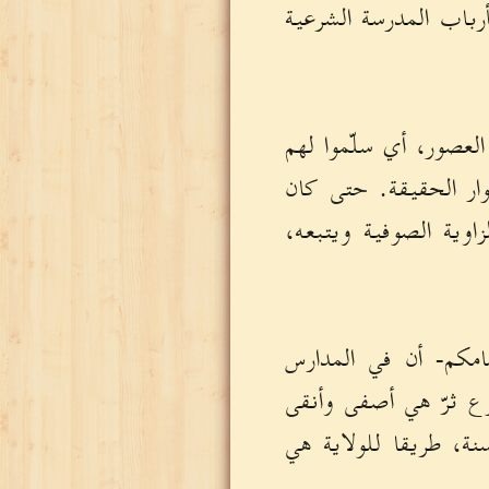
رباب المدرسة الشرعية
العصور، أي سلّموا لهم
نوار الحقيقة. حتى كان
اوية الصوفية ويتبعه،
مامكم- أن في المدارس
بوع ثرّ هي أصفى وأنقى
نة، طريقا للولاية هي