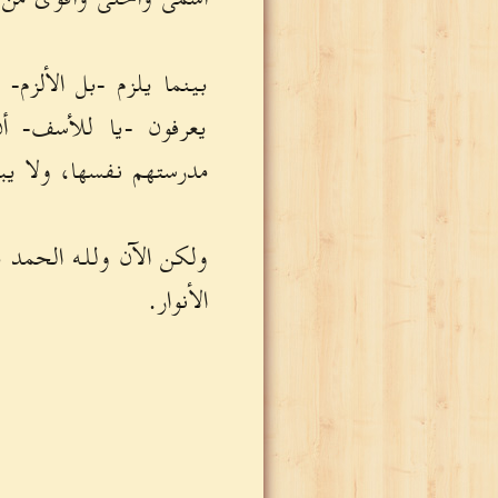
بينما يلزم -بل الألزم- 
يعرفون -يا للأسف- أن
مدرستهم نفسها، ولا يب
ولكن الآن ولله الحمد 
الأنوار.