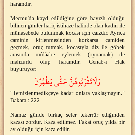
haramdır.
Mecmu'da kayd edildiğine göre hayızlı olduğu
bilinen günler hariç istihaze halinde olan kadın ile
münasebette bulunmak kocası için caizdir. Ayrıca
caminin kirlenmesinden korkarsa camiden
geçmek, oruç tutmak, kocasıyla diz ile göbek
arasında mûlâabe eylemek (oynamak) de
mahzurlu olup haramdır. Cenab-ı Hak
buyuruyor:
وَلَاتَقْرَبُوهُنَّ حَتّٰى يَطْهُرْنَ
"Temizlenmedikçeye kadar onlara yaklaşmayın."
Bakara : 222
Namaz günde birkaç sefer tekerrür ettiğinden
kazası zordur. Kaza edilmez. Fakat oruç yılda bir
ay olduğu için kaza edilir.