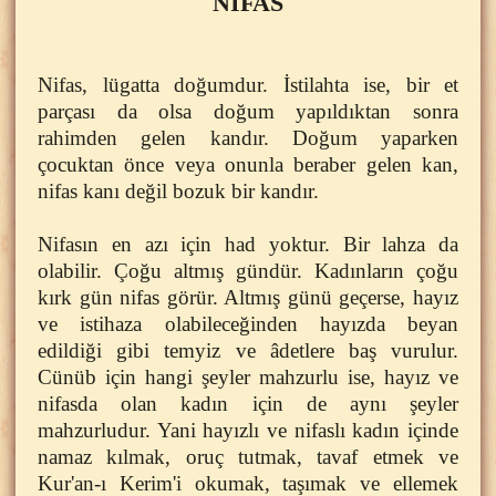
NİFAS
Nifas, lügatta doğumdur. İstilahta ise, bir et
parçası da olsa doğum yapıldıktan sonra
rahimden gelen kandır. Doğum yaparken
çocuktan önce veya onunla beraber gelen kan,
nifas kanı değil bozuk bir kandır.
Nifasın en azı için had yoktur. Bir lahza da
olabilir. Çoğu altmış gündür. Kadınların çoğu
kırk gün nifas görür. Altmış günü geçerse, hayız
ve istihaza olabileceğinden hayızda beyan
edildiği gibi temyiz ve âdetlere baş vurulur.
Cünüb için hangi şeyler mahzurlu ise, hayız ve
nifasda olan kadın için de aynı şeyler
mahzurludur. Yani hayızlı ve nifaslı kadın içinde
namaz kılmak, oruç tutmak, tavaf etmek ve
Kur'an-ı Kerim'i okumak, taşımak ve ellemek