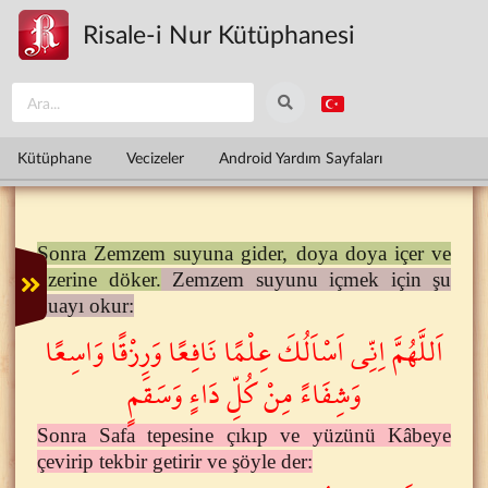
Ana içeriğe atla
Risale-i Nur Kütüphanesi
Kütüphane
Vecizeler
Android Yardım Sayfaları
Sonra Zemzem suyuna gider, doya doya içer ve
üzerine döker.
Zemzem suyunu içmek için şu
duayı okur:
اَللَّهُمَّ اِنِّى اَسْاَلُكَ عِلْمًا نَافِعًا وَرِزْقًا وَاسِعًا
وَشِفَاءً مِنْ كُلِّ دَاءٍ وَسَقَمٍ
Sonra Safa tepesine çıkıp ve yüzünü Kâbeye
çevirip tekbir getirir ve şöyle der: