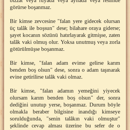
bizzat veya rüyada veya aynada veya resimde
görürse boşanmaz.
Bir kimse zevcesine "falan yere gidecek olursan
üç talâk ile boşsun" dese; bilahare oraya giderse;
şayet kocanın sözünü hatırlayarak gitmişse, zaten
talâk vaki olmuş olur. Yoksa unutmuş veya zorla
götürülmüşse boşanmaz.
Bir kimse, "falan adam evime gelirse karım
benden boş olsun" dese, sonra o adam taşınarak
evine getirilirse talâk vaki olmaz.
Bir kimse, "falan adamın yemeğini yiyecek
olursam karım benden boş olsun" der, sonra
dediğini unutup yerse, boşanmaz. Durum böyle
olmakla beraber bilgisine inandığı kimseye
sorulduğunda, "senin talâkın vaki olmuştur"
şeklinde cevap alması üzerine bu sefer de o