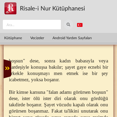
Ana içeriğe atla
Risale-i Nur Kütüphanesi
Kütüphane
Vecizeler
Android Yardım Sayfaları
boşsun" dese, sonra kadın babasıyla veya
kardeşiyle konuşsa bakılır; şayet gaye ecnebi bir
erkekle konuşmayı men etmek ise bir şey
icabetmez, yoksa boşanır.
Bir kimse karısına "falan adamı görürsen boşsun"
dese, ister ölü ister diri olarak onu gördüğü
takdirde boşanır. Şayet vücudu kapalı olarak onu
görürsen boşanmaz. Fakat ta'likini unutarak onu