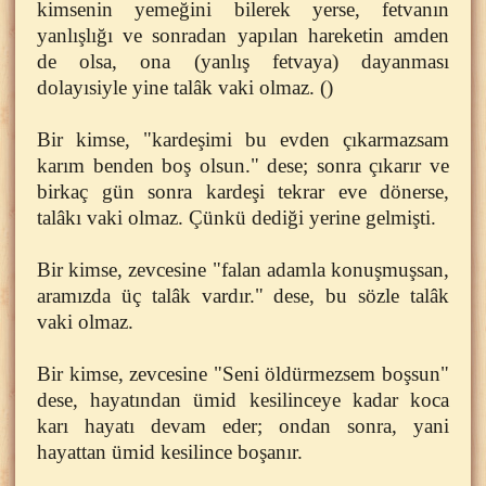
kimsenin yemeğini bilerek yerse, fetvanın
yanlışlığı ve sonradan yapılan hareketin amden
de olsa, ona (yanlış fetvaya) dayanması
dolayısiyle yine talâk vaki olmaz. ()
Bir kimse, "kardeşimi bu evden çıkarmazsam
karım benden boş olsun." dese; sonra çıkarır ve
birkaç gün sonra kardeşi tekrar eve dönerse,
talâkı vaki olmaz. Çünkü dediği yerine gelmişti.
Bir kimse, zevcesine "falan adamla konuşmuşsan,
aramızda üç talâk vardır." dese, bu sözle talâk
vaki olmaz.
Bir kimse, zevcesine "Seni öldürmezsem boşsun"
dese, hayatından ümid kesilinceye kadar koca
karı hayatı devam eder; ondan sonra, yani
hayattan ümid kesilince boşanır.