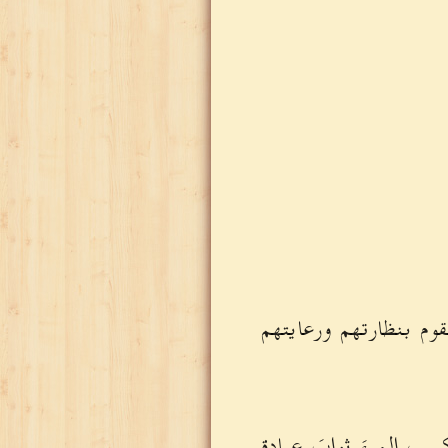
قوم بنظارتهم ورعايتهم
ب المرءَ ثوابَ عبادة