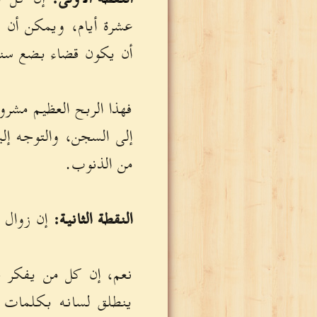
عشرة أيام، ويمكن أن ي
أن يكون قضاء بضع سني
فهذا الربح العظيم مشروط
إلى السجن، والتوجه إل
من الذنوب.
النقطة الثانية:
إن زوال ال
نعم، إن كل من يفكر في
ينطلق لسانه بكلمات ال