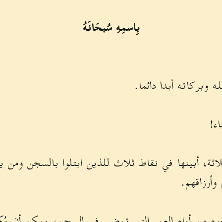
بِاسمِهِ سُبحَانَهُ
 وبركاته أبدا دائما.
اء!
ثلاثة، أبينها في نقاط ثلاث للذين ابتلوا بالسجن ومن ي
وأرزاقهم.
م من أيام العمر التي تمضي في السجن، يمكن أن يُكسِ