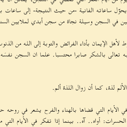
حوّل ساعاته الفانية -من حيث النتيجة- إلى ساعات ب
ن في السجن وسيلة نجاة من سجن أبدي لملايين السن
 لأهل الإيمان بأداء الفرائض والتوبة إلى الله من الذن
يه تعالى بالشكر صابرا محتسبا. علما ان السجن نفسَه
ألم لذة، كما أن زوال اللذة ألم.
 الأيام التي قضاها بالهناء والفرح يشعر في روحه ح
حسرات: أواه.. آه.. بينما إذا تفكر في الأيام التي م