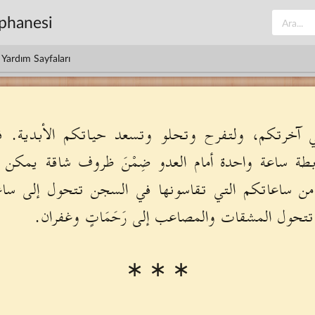
üphanesi
Yardım Sayfaları
آخرتكم، ولتفرح وتحلو وتسعد حياتكم الأبدية. فاغ
بطة ساعة واحدة أمام العدو ضِمْنَ ظروف شاقة يمكن
عة من ساعاتكم التي تقاسونها في السجن تتحول إلى ساع
ا تتحول المشقات والمصاعب إلى رَحَمَاتٍ وغفران.
∗ ∗ ∗