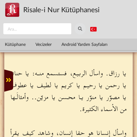
Ana içeriğe atla
Risale-i Nur Kütüphanesi
Kütüphane
Vecizeler
Android Yardım Sayfaları
يا رزاق. واسأل الربيع، فستسمع منـه: يا حنان
يا رحمن يا رحيم يا كريم يا لطيف يا عطوف
يا مصوّر يا منوّر يـا محـسن يا مزيّن.. وأمثالَـها
من الأسماء الكثيرة.
واسأل إنسانا هو حقا إنسان، وشاهد كيف يقرأ