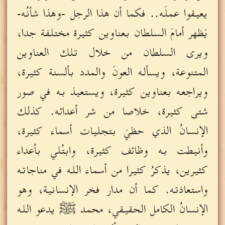
يعيقوا عملَه.. فكما أن هذا الرجل -وهذا شأنُه-
يَظهر أمامَ السلطان بعناوين كثيرة مختلفة جدا،
ويرى السلطان من خلال تلك العناوين
المتنوعة، ويسأله العونَ والمدد بألسنة كثيرة،
ويراجعه بعناوين كثيرة، ويستعيذ به في صور
شتى كثيرة، خلاصا من شر أعدائه. كذلك
الإنسانُ الذي حظيَ بتجليات أسماء كثيرة،
وأنيطت به وظائف كثيرة، وابتُلي بأعداء
كثيرين، يذكرُ كثيرا من أسماء الله في مناجاته
واستعاذته. كما أن مدار فخر الإنسانية، وهو
الإنسانُ الكامل الحقيقي، محمد ﷺ يدعو الله