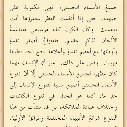
جميعَ الأسماء الحسنى، فهي مكتوبة على
جبهته، حتى إذا أنعَمْتَ النظرَ ستقرؤها أنت
بنفسك. وكأن الكونَ كله موسيقى متناغمةُ
الألحان لذكرٍ عظيم. فامتزاجُ أصغر نغمةٍ
وأوطئها مع أعظم نغمةٍ وأعلاها ينتج لحنا لطيفا
مهيبا.. وقس على ذلك.. غير أن الإنسان مهما
كان مظهرا لجميع الأسماء الحسنى إلّا أنّ تنوعَ
الأسماء الحسنى أصبح سببا لتنوع الإنسان إلى
حدٍ ما، كما هو الحال في تنوع الكائنات
واختلاف عبادة الملائكة، بل قد نشأت من هذا
التنوع شرائعُ الأنبياء المختلفة وطرائقُ الأولياء