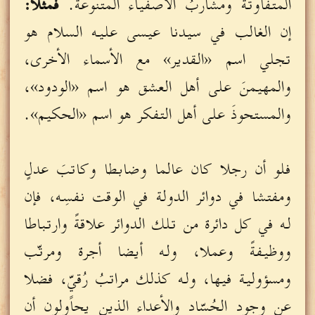
المتفاوتة ومشاربُ الأصفياء المتنوعة.
فمثلا:
إن الغالب في سيدنا عيسى عليه السلام هو
تجلي اسم «القدير» مع الأسماء الأخرى،
والمهيمنَ على أهل العشق هو اسم «الودود»،
والمستحوذَ على أهل التفكر هو اسم «الحكيم».
فلو أن رجلا كان عالما وضابطا وكاتبَ عدلٍ
ومفتشا في دوائر الدولة في الوقت نفسِه، فإن
له في كل دائرة من تلك الدوائر علاقةً وارتباطا
ووظيفةً وعملا، وله أيضا أجرة ومرتّب
ومسؤولية فيها، وله كذلك مراتبُ رُقيٍّ، فضلا
عن وجود الحُسّاد والأعداء الذين يحاولون أن