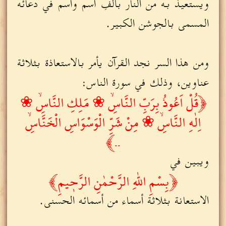
ويستعيذ به من النار بألفِ اسم واسم في دعائه
المسمى بالجوشن الكبير.
ومن هذا السر نجد القرآن يأمر بالاستعاذة بثلاثة
عناوين، وذلك في سورة الناس:
﴿ قُلْ اَعُوذُ بِرَبِّ النَّاسِۙ ❀ مَلِكِ النَّاسِۙ ❀
اِلٰهِ النَّاسِۙ ❀ مِنْ شَرِّ الْوَسْوَاسِ الْخَنَّاسِۙ
.. ﴾
ويبين في
﴿ بِسْمِ اللّٰهِ الرَّحْمٰنِ الرَّح۪يمِ ﴾
الاستعانة بثلاثة أسماء من أسمائه الحسنى.