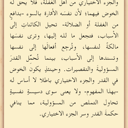
والجزء الاختياري من أهل الغفلة، فلا يحق له
الخوض فيهما؛ لأن نفسَه الأمّارة بالسوء -بدافعٍ
من الغفلة أو الضلالة- تحيل الكائناتِ إلى
الأسباب، فتجعل ما لله إليها، وترى نفسَها
مالكةً لنفسها، وتُرجِع أفعالَها إلى نفسها
وتسندها إلى الأسباب، بينما تُحمِّل القدرَ
المسؤوليةَ والتقصيرات. وحينئذٍ يكون الخوض
في القدر والجزء الاختياري باطلا لا أساس له
-بهذا المفهوم- ولا يعنى سوى دسيسةٍ نفسيةٍ
تحاول التملص من المسؤولية، مما ينافي
حكمةَ القدر وسر الجزء الاختياري.