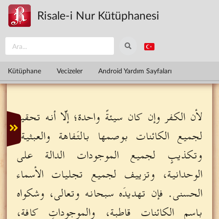
Ana içeriğe atla
Risale-i Nur Kütüphanesi
Kütüphane
Vecizeler
Android Yardım Sayfaları
لأن الكفر وإن كان سيئةً واحدة؛ إلّا أنه تحقير
لجميع الكائنات بوصمها بالتَفاهة والعبثية،
وتكذيبٍ لجميع الموجودات الدالة على
الوحدانية، وتزييف لجميع تجليات الأسماء
الحسنى. فإن تهديدَه سبحانه وتعالى، وشكواه
باسم الكائنات قاطبة، والموجوداتِ كافة،