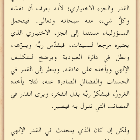
القدر والجزء الاختياري؛ لأنه يعرف أن نفسَه
وكلَّ شيء، منه سبحانه وتعالى. فيتحمل
المسؤولية، مستندا إلى الجزء الاختياري الذي
يعتبره مرجِعا للسيئات، فيقدّس ربَّه وينـزّهه،
ويظل في دائرة العبودية ويرضخ للتكليف
الإلهي ويأخذه على عاتقه. وينظر إلى القدر في
الحسنات والفضائل الصادرة عنه، لئلا يأخذه
الغرورُ، فيشكرُ ربَّه بدَل الفخر، ويرى القدر في
المصائب التي تنـزل به فيصبر.
ولكن إن كان الذي يتحدث في القدر الإلهي