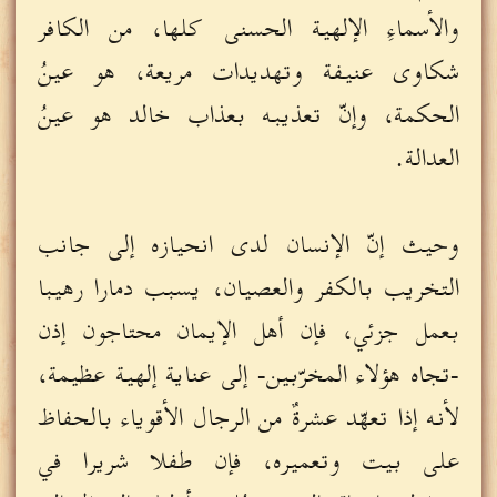
والأسماءِ الإلهية الحسنى كلها، من الكافر
شكاوى عنيفة وتهديدات مريعة، هو عينُ
الحكمة، وإنّ تعذيبه بعذاب خالد هو عينُ
العدالة.
وحيث إنّ الإنسان لدى انحيازه إلى جانب
التخريب بالكفر والعصيان، يسبب دمارا رهيبا
بعمل جزئي، فإن أهل الإيمان محتاجون إذن
-تجاه هؤلاء المخرّبين- إلى عناية إلهية عظيمة،
لأنه إذا تعهّد عشرةٌ من الرجال الأقوياء بالحفاظ
على بيت وتعميره، فإن طفلا شريرا في