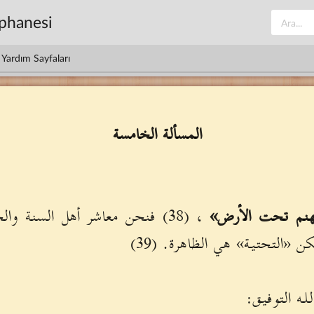
üphanesi
Yardım Sayfaları
المسألة الخامسة
نم تحت الأرض»
، (38) فنحن معاشر أهل السنة وا
 «التحتية» هي الظاهرة. (39)
له التوفيق: