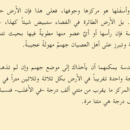
سفَلها هو مركزها وجوفها، فعلى هذا فإن الأرض حب
ا. بل الأرض الطائرة في الفضاء ستبيض شيئاً كهذا،
ة فإن رأسها أو أيّ عضو منها مطويةٌ فيها بحيث تت
ة وتبرز على أهل العصيان جهنمُ مهولةً عجيبةً.
ندسة يمكنهما أن يأخذاك إلى موضع جهنم وإن لم تذه
جة واحدة تقريباً في الأرض بكل ثلاثة وثلاثين متراً في
لمركز ما يقرب من مئتي ألف درجة -في الأغلب- فنسبة ه
ف درجة هي مئتا مرة.