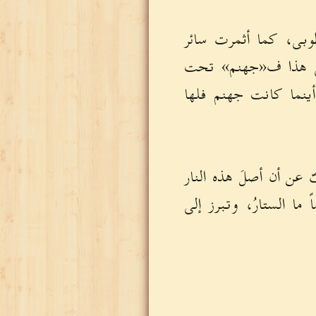
وبى، كما أثمرت سائر
لى هذا ف«جهنم» تحت
أينما كانت جهنم فلها
 عن أن أصلَ هذه النار
 ما الستارُ، وتبرز إلى