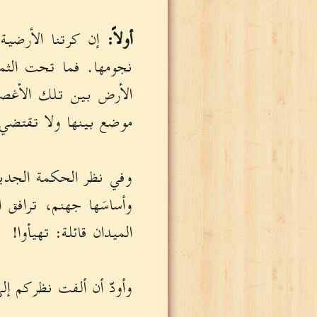
أولاً:
إن كرتنا الأرضية 
نجومها. فما تحت الث
الأرض بين تلك الأغصان
موضع بينها ولا تقتضي م
وفي نظر الحكمة الجديدة
وأساسَها جهنم، ترافق ال
الميدان قائلة: تهيأوا!
وأودّ أن ألفت نظركم إل