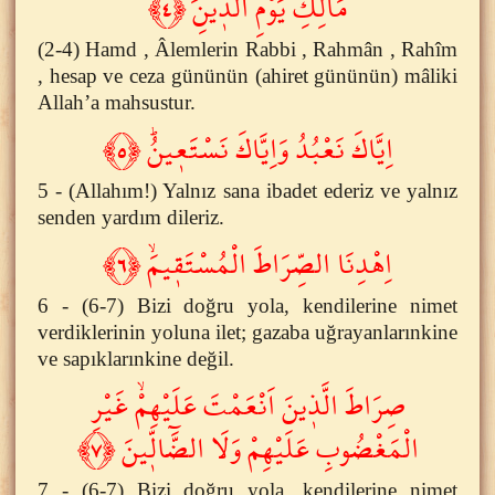
مَالِكِ يَوْمِ الدّ۪ينِۜ ﴿٤﴾
(2-4) Hamd , Âlemlerin Rabbi , Rahmân , Rahîm
, hesap ve ceza gününün (ahiret gününün) mâliki
Allah’a mahsustur.
اِيَّاكَ نَعْبُدُ وَاِيَّاكَ نَسْتَع۪ينُۜ ﴿٥﴾
5 - (Allahım!) Yalnız sana ibadet ederiz ve yalnız
senden yardım dileriz.
اِهْدِنَا الصِّرَاطَ الْمُسْتَق۪يمَۙ ﴿٦﴾
6 - (6-7) Bizi doğru yola, kendilerine nimet
verdiklerinin yoluna ilet; gazaba uğrayanlarınkine
ve sapıklarınkine değil.
صِرَاطَ الَّذ۪ينَ اَنْعَمْتَ عَلَيْهِمْۙ غَيْرِ
الْمَغْضُوبِ عَلَيْهِمْ وَلَا الضَّٓالّ۪ينَ ﴿٧﴾
7 - (6-7) Bizi doğru yola, kendilerine nimet