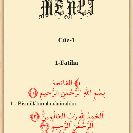
MEALİ
Cüz-1
1-Fatiha
١﴾ الفاتحة
بِسْمِ اللّٰهِ الرَّحْمٰنِ الرَّح۪يمِ ﴿١﴾
1 - Bismillâhirrahmânirrahîm.
اَلْحَمْدُ لِلّٰهِ رَبِّ الْعَالَم۪ينَۙ ﴿٢﴾
اَلرَّحْمٰنِ الرَّح۪يمِۙ ﴿٣﴾