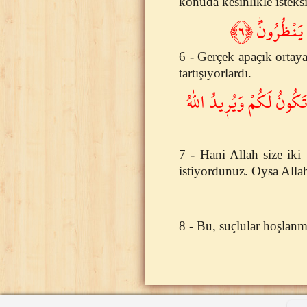
konuda kesinlikle isteksi
يَنْظُرُونَۜ ﴿٦
6 - Gerçek apaçık ortay
tartışıyorlardı.
َكُونُ لَكُمْ وَيُر۪يدُ اللّٰهُ
7 - Hani Allah size iki 
istiyordunuz. Oysa Allah
8 - Bu, suçlular hoşlanm