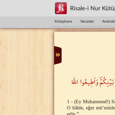
Ana içeriğe atla
Risale-i Nur Küt
Kütüphane
Vecizeler
Android 
َيْنِكُمْۖ وَاَط۪يعُوا اللّٰهَ
1 - (Ey Muhammed!) Sana
O hâlde, eğer mü’minler
edin.”