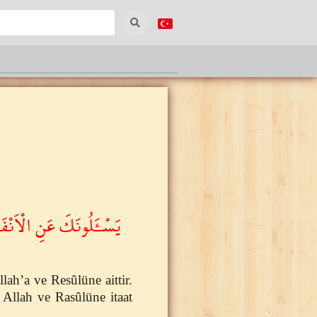
يَسْـَٔلُونَكَ عَنِ الْاَنْفَال
ah’a ve Resûlüne aittir.
 Allah ve Rasûlüne itaat