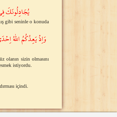
يُجَادِلُونَكَ فِي ﴾
ış gibi seninle o konuda
وَاِذْ يَعِدُكُمُ اللّٰهُ اِحْدَ
süz olanın sizin olmasını
esmek istiyordu.
dırması içindi.