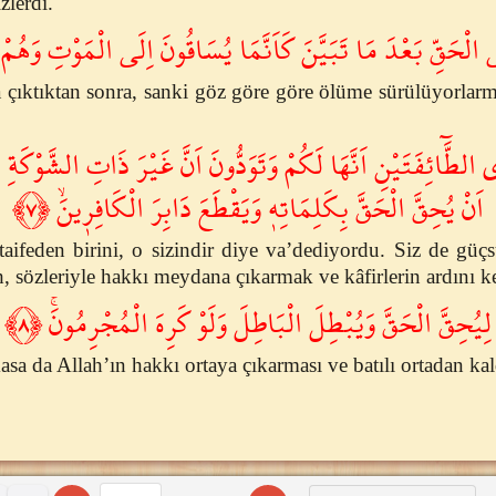
zlerdi.
الْحَقِّ بَعْدَ مَا تَبَيَّنَ كَاَنَّمَا يُسَاقُونَ اِلَى الْمَوْتِ وَهُمْ 
a çıktıktan sonra, sanki göz göre göre ölüme sürülüyorlarm
ى الطَّٓائِفَتَيْنِ اَنَّهَا لَكُمْ وَتَوَدُّونَ اَنَّ غَيْرَ ذَاتِ الشَّوْكَةِ ت
اَنْ يُحِقَّ الْحَقَّ بِكَلِمَاتِه۪ وَيَقْطَعَ دَابِرَ الْكَافِر۪ينَۙ ﴿٧﴾
taifeden birini, o sizindir diye va’dediyordu. Siz de güç
, sözleriyle hakkı meydana çıkarmak ve kâfirlerin ardını k
لِيُحِقَّ الْحَقَّ وَيُبْطِلَ الْبَاطِلَ وَلَوْ كَرِهَ الْمُجْرِمُونَۚ ﴿٨﴾
asa da Allah’ın hakkı ortaya çıkarması ve batılı ortadan kal