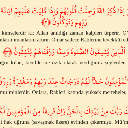
َ اِذَا ذُكِرَ اللّٰهُ وَجِلَتْ قُلُوبُهُمْ وَاِذَا تُلِيَتْ عَلَيْهِمْ اٰيَاتُه
رَبِّهِمْ يَتَوَكَّلُونَۚ ﴿٢﴾
imselerdir ki; Allah anıldığı zaman kalpleri ürperir. O’
rın imanlarını artırır. Onlar sadece Rablerine tevekkül ede
اَلَّذ۪ينَ يُق۪يمُونَ الصَّلٰوةَ وَمِمَّا رَزَقْنَاهُمْ يُنْفِقُونَۜ ﴿٣﴾
ğru kılan, kendilerine rızık olarak verdiğimiz şeylerden
الْمُؤْمِنُونَ حَـقاًّۜ لَهُمْ دَرَجَاتٌ عِنْدَ رَبِّهِمْ وَمَغْفِرَةٌ وَرِزْق
n mü’minlerdir. Onlara, Rableri katında yüksek mertebeler
َ رَبُّكَ مِنْ بَيْتِكَ بِالْحَقِّۖ وَاِنَّ فَر۪يقاً مِنَ الْمُؤْمِن۪ينَ لَكَ
ni hak uğruna (savaşmak üzere) evinden çıkarmıştı. Mü’m