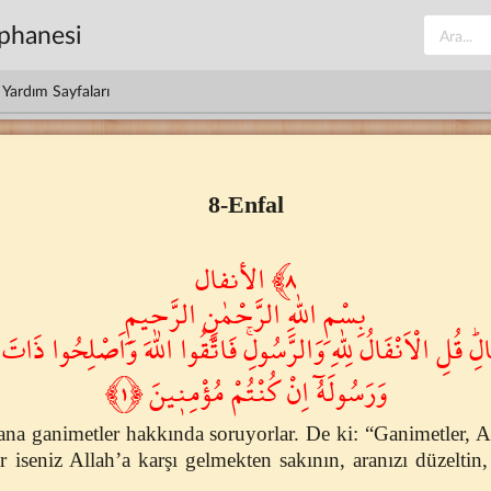
üphanesi
Yardım Sayfaları
8-Enfal
٨﴾ الأنفال
بِسْمِ اللّٰهِ الرَّحْمٰنِ الرَّح۪يمِ
ِۜ قُلِ الْاَنْفَالُ لِلّٰهِ وَالرَّسُولِۚ فَاتَّقُوا اللّٰهَ وَاَصْلِحُوا ذَاتَ ب
وَرَسُولَهُٓ اِنْ كُنْتُمْ مُؤْمِن۪ينَ ﴿١﴾
 ganimetler hakkında soruyorlar. De ki: “Ganimetler, All
 iseniz Allah’a karşı gelmekten sakının, aranızı düzeltin,