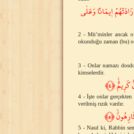
ُ زَادَتْهُمْ ا۪يمَاناً وَعَلٰى
2 - Mü’minler ancak o k
okunduğu zaman (bu) onla
3 - Onlar namazı dosdo
kimselerdir.
ٌ كَر۪يمٌۚ ﴿٤
4 - İşte onlar gerçekte
verilmiş rızık vardır.
ارِهُونَۙ ﴿٥
5 - Nasıl ki, Rabbin se