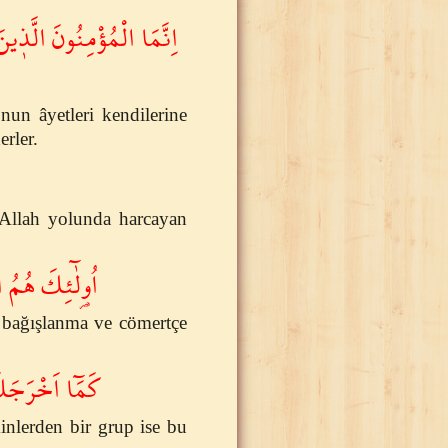
اِنَّمَا الْمُؤْمِنُونَ الَّذ۪ين
nun âyetleri kendilerine
rler.
 Allah yolunda harcayan
اُو۬لٰٓئِكَ هُمُ ﴾
, bağışlanma ve cömertçe
كَمَٓا اَخْرَجَك﴾
inlerden bir grup ise bu