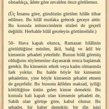
olmadıkça, âdete göre zevalden önce görülemez.
(Üç İmama göre, gündüzün görülen hilâle itibar
edilmez. Bu hilâl mutlaka gelecek geceye aittir.
Bu konuda müneccimlerin sözleri de geçerli
değildir. Herhalde hilâl geceleyin görülmelidir.)
50- Hava kapalı olunca, Ramazan hilâlinin
görüldüğüne müslim, âkil, baliğ ve âdil bir
kimsenin şehadeti yeterlidir. Bunun hilâl görmüş
olduğunu söylemesine dayanarak oruca başlamak
gerekir. Bu kimsenin erkek veya kadın olmasında
fark yoktur. Bu halde böyle bir kimsenin
şehadetine, yine böyle kimsenin şehadet etmesi
de geçerlidir. Bu hususta âdilden maksad, iyiliği
kötülüğüne üstün gelen kimse demektir. Bu
konuda hali kapalı olan kimsenin şehadeti de,
Sahih olan görüşe göre, kabul olunur. Bu
şehadet, bir haber demektir, bir din işini