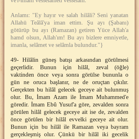
ve'l-imani vesselâmeti vesselam."
Anlamı: "Ey hayır ve salah hilâli? Seni yanatan
Allahü Teâlâ'ya iman ettim. Şu ayı (Şabanı)
götürüp bu ayı (Ramazan) getiren Yüce Allah'a
hamd olsun, Allah'ım! Bu ayı bizlere emniyetle,
imanla, selâmet ve selâmla bulundur."}
49- Hilâlin güneş batışı arkasından görülmesi
geçerlidir. Bunun için hilâl, zeval (öğle)
vaktinden önce veya sonra görülse bununla o
gün ne oruca başlanır, ne de oruçtan çıkılır.
Gerçekten bu hilâl gelecek geceye ait bulunmuş
olur. Bu, İmam Azam ile İmam Muhammed'e
göredir. İmam Ebû Yusuf'a göre, zevalden sonra
görülen hilâl gelecek geceye ait ise de, zevalden
önce görülen bir hilâl evvelki geceye ait olur.
Bunun için bu hilâl ile Ramazan veya bayram
gerçekleşmiş olur. Çünkü bir hilâl iki gecelik