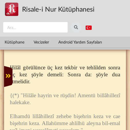
Ana içeriğe atla
Risale-i Nur Kütüphanesi
Kütüphane
Vecizeler
Android Yardım Sayfaları
Hilâl görülünce üç kez tekbir ve tehlilden sonra
üç kez şöyle demeli: Sonra da: şöyle dua
etmelidir.
{(*) "Hilâle hayrin ve rüşdin! Amentü billâhillezî
halekake.
Elhamdü lillâhillezî zehebe bişehrin keza ve cae
bişehrin keza. Allahümme ahlilhü aleyna bil-emal