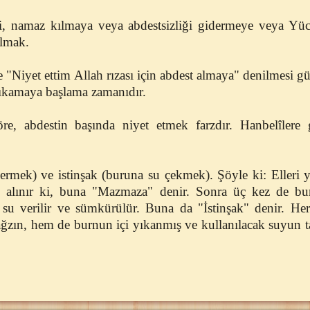
i, namaz kılmaya veya abdestsizliği gidermeye veya Yüce
almak.
ile "Niyet ettim Allah rızası için abdest almaya" denilmesi 
 yıkamaya başlama zamanıdır.
göre, abdestin başında niyet etmek farzdır. Hanbelîlere
rmek) ve istinşak (buruna su çekmek). Şöyle ki: Elleri 
u alınır ki, buna "Mazmaza" denir. Sonra üç kez de b
su verilir ve sümkürülür. Buna da "İstinşak" denir. Her 
zın, hem de burnun içi yıkanmış ve kullanılacak suyun t