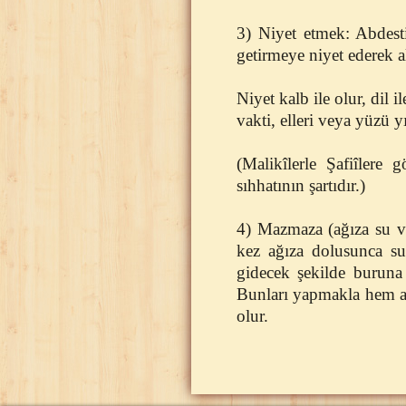
3) Niyet etmek: Abdest
getirmeye niyet ederek 
Niyet kalb ile olur, dil 
vakti, elleri veya yüzü
(Malikîlerle Şafiîlere 
sıhhatının şartıdır.)
4) Mazmaza (ağıza su ve
kez ağıza dolusunca s
gidecek şekilde buruna 
Bunları yapmakla hem ağ
olur.