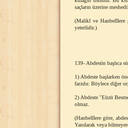
kulağın üstüdür. Bu kıs
saçların üzerine meshedi
(Malikî ve Hanbelîlere
yeterlidir.)
139- Abdestin başlıca sün
1) Abdeste başlarken önc
farzdır. Böylece diğer o
2) Abdeste "Eüzü Besmel
olmaz.
(Hanbelîlere göre, abdes
Yanılarak veya bilmeyere