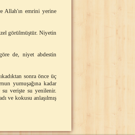
 Allah'ın emrini yerine
güzel görülmüştür. Niyetin
 göre de, niyet abdestin
yıkadıktan sonra önce üç
urnun yumuşağına kadar
su verişte su yenilenir.
adı ve kokusu anlaşılmış