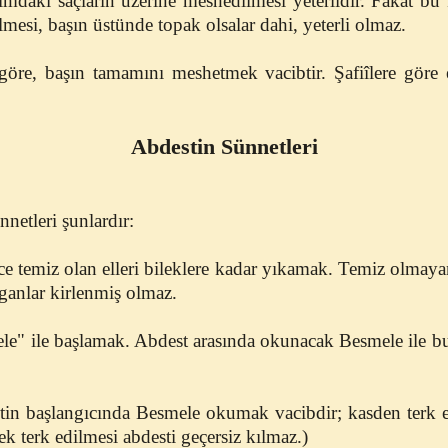
ımdaki saçların üzerine meshedilmesi yeterlidir. Fakat bu
lmesi, başın üstünde topak olsalar dahi, yeterli olmaz.
 göre, başın tamamını meshetmek vacibtir. Şafiîlere göre
Abdestin Sünnetleri
netleri şunlardır:
e temiz olan elleri bileklere kadar yıkamak. Temiz olmaya
rganlar kirlenmiş olmaz.
e" ile başlamak. Abdest arasında okunacak Besmele ile bu 
tin başlangıcında Besmele okumak vacibdir; kasden terk edi
k terk edilmesi abdesti geçersiz kılmaz.)