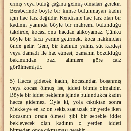
ermiş veya buluğ çağına gelmiş olmaları gerekir.
Beraberinde böyle bir kimse bulunmayan kadın
için hac farz değildir. Kendisine hac farz olan bir
kadının yanında böyle bir mahremi bulunduğu
takdirde, kocası onu hacdan alıkoyamaz. Çünkü
böyle bir farzı yerine getirmek, koca hakkından
önde gelir. Genç bir kadının yalnız süt kardeşi
veya damadı ile hac etmesi, zamanın bozukluğu
bakımından bazı alimlere göre caiz
görülmemiştir.
5) Hacca gidecek kadın, kocasından boşanmış
veya kocası ölmüş ise, iddeti bitmiş olmalıdır.
Böyle bir iddet bekleme içinde bulundukça kadın
hacca gidemez. Öyle ki, yola çıktıktan sonra
Mekke'ye en az on sekiz saat uzak bir yerde iken
kocasının orada ölmesi gibi bir sebeble iddet
bekleyecek olan kadının o yerden iddeti
bitmeden önce çıkmaması gerekir.