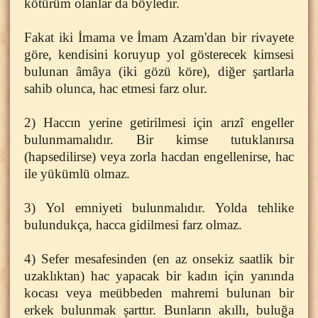
kötürüm olanlar da böyledir.
Fakat iki İmama ve İmam Azam'dan bir rivayete
göre, kendisini koruyup yol gösterecek kimsesi
bulunan âmâya (iki gözü köre), diğer şartlarla
sahib olunca, hac etmesi farz olur.
2) Haccın yerine getirilmesi için arızî engeller
bulunmamalıdır. Bir kimse tutuklanırsa
(hapsedilirse) veya zorla hacdan engellenirse, hac
ile yükümlü olmaz.
3) Yol emniyeti bulunmalıdır. Yolda tehlike
bulundukça, hacca gidilmesi farz olmaz.
4) Sefer mesafesinden (en az onsekiz saatlik bir
uzaklıktan) hac yapacak bir kadın için yanında
kocası veya meübbeden mahremi bulunan bir
erkek bulunmak şarttır. Bunların akıllı, buluğa