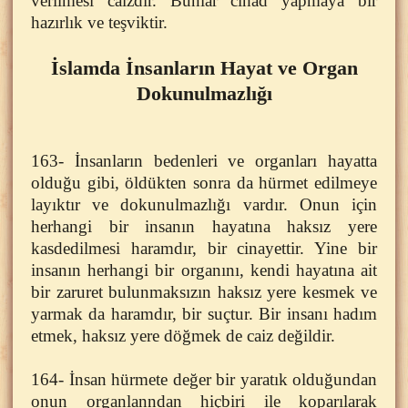
verilmesi caizdir. Bunlar cihad yapmaya bir
hazırlık ve teşviktir.
İslamda İnsanların Hayat ve Organ
Dokunulmazlığı
163- İnsanların bedenleri ve organları hayatta
olduğu gibi, öldükten sonra da hürmet edilmeye
layıktır ve dokunulmazlığı vardır. Onun için
herhangi bir insanın hayatına haksız yere
kasdedilmesi haramdır, bir cinayettir. Yine bir
insanın herhangi bir organını, kendi hayatına ait
bir zaruret bulunmaksızın haksız yere kesmek ve
yarmak da haramdır, bir suçtur. Bir insanı hadım
etmek, haksız yere döğmek de caiz değildir.
164- İnsan hürmete değer bir yaratık olduğundan
onun organlanndan hiçbiri ile koparılarak