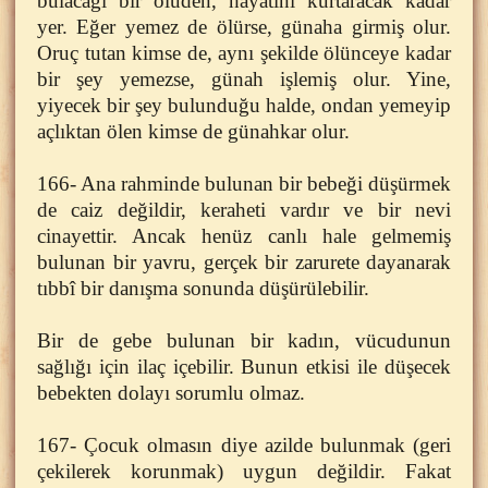
bulacağı bir ölüden, hayatını kurtaracak kadar
yer. Eğer yemez de ölürse, günaha girmiş olur.
Oruç tutan kimse de, aynı şekilde ölünceye kadar
bir şey yemezse, günah işlemiş olur. Yine,
yiyecek bir şey bulunduğu halde, ondan yemeyip
açlıktan ölen kimse de günahkar olur.
166- Ana rahminde bulunan bir bebeği düşürmek
de caiz değildir, keraheti vardır ve bir nevi
cinayettir. Ancak henüz canlı hale gelmemiş
bulunan bir yavru, gerçek bir zarurete dayanarak
tıbbî bir danışma sonunda düşürülebilir.
Bir de gebe bulunan bir kadın, vücudunun
sağlığı için ilaç içebilir. Bunun etkisi ile düşecek
bebekten dolayı sorumlu olmaz.
167- Çocuk olmasın diye azilde bulunmak (geri
çekilerek korunmak) uygun değildir. Fakat