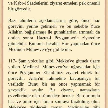
ve Kabr-i Saadetlerini ziyaret etmeleri pek önemli
bir görevdir.
Bazı alimlerin açıklamalarına göre, önce hac
görevini yerine getirmeli ve bu sebeble Yüce
Allah'ın bağışlaması ile günahlardan arınmalı da
ondan sonra Hazret-i Peygamberin ziyaretine
gitmelidir. Bununla beraber Hac yapmadan önce
Medine-i Münevvere'ye gidilebilir.
117- Şam yolcuları gibi, Mekke'ye gitmek üzere
yolları Medine-i Münevvere'ye uğrayanlar için
önce Peygamber Efendimizi ziyaret etmek bir
görevdir. Allah'ın rahmetine kavuşmaya bir
vesiledir. Bunu bir an önce yapmamak bir
gevşeklik sayılır. Bu ziyaret, namazların
evvellerinde olan sünnetlere benzer. Bu durumda
hac ve umre için ihram sonraya bırakılmış olur.
Mekke'ye gidileceği zaman, Medine'liler gibi