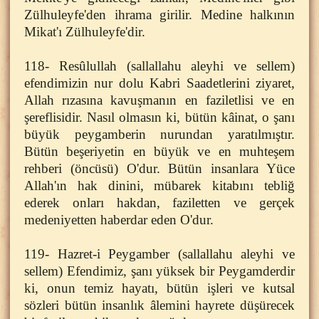
Zülhuleyfe'den ihrama girilir. Medine halkının
Mikat'ı Zülhuleyfe'dir.
118- Resûlullah (sallallahu aleyhi ve sellem)
efendimizin nur dolu Kabri Saadetlerini ziyaret,
Allah rızasına kavuşmanın en faziletlisi ve en
şereflisidir. Nasıl olmasın ki, bütün kâinat, o şanı
büyük peygamberin nurundan yaratılmıştır.
Bütün beşeriyetin en büyük ve en muhteşem
rehberi (öncüsü) O'dur. Bütün insanlara Yüce
Allah'ın hak dinini, mübarek kitabını tebliğ
ederek onları hakdan, faziletten ve gerçek
medeniyetten haberdar eden O'dur.
119- Hazret-i Peygamber (sallallahu aleyhi ve
sellem) Efendimiz, şanı yüksek bir Peygamderdir
ki, onun temiz hayatı, bütün işleri ve kutsal
sözleri bütün insanlık âlemini hayrete düşürecek