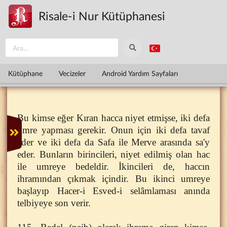
Ana içeriğe atla
Risale-i Nur Kütüphanesi
Kütüphane
Vecizeler
Android Yardım Sayfaları
Bu kimse eğer Kıran hacca niyet etmişse, iki defa
umre yapması gerekir. Onun için iki defa tavaf
eder ve iki defa da Safa ile Merve arasında sa'y
eder. Bunların birincileri, niyet edilmiş olan hac
ile umreye bedeldir. İkincileri de, haccın
ihramından çıkmak içindir. Bu ikinci umreye
başlayıp Hacer-i Esved-i selâmlaması anında
telbiyeye son verir.