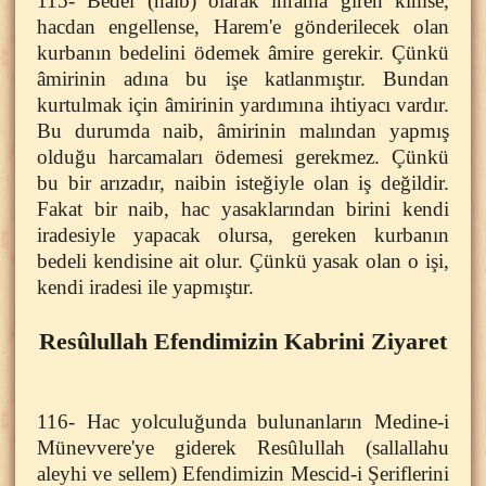
115- Bedel (naib) olarak ihrama giren kimse,
hacdan engellense, Harem'e gönderilecek olan
kurbanın bedelini ödemek âmire gerekir. Çünkü
âmirinin adına bu işe katlanmıştır. Bundan
kurtulmak için âmirinin yardımına ihtiyacı vardır.
Bu durumda naib, âmirinin malından yapmış
olduğu harcamaları ödemesi gerekmez. Çünkü
bu bir arızadır, naibin isteğiyle olan iş değildir.
Fakat bir naib, hac yasaklarından birini kendi
iradesiyle yapacak olursa, gereken kurbanın
bedeli kendisine ait olur. Çünkü yasak olan o işi,
kendi iradesi ile yapmıştır.
Resûlullah Efendimizin Kabrini Ziyaret
116- Hac yolculuğunda bulunanların Medine-i
Münevvere'ye giderek Resûlullah (sallallahu
aleyhi ve sellem) Efendimizin Mescid-i Şeriflerini