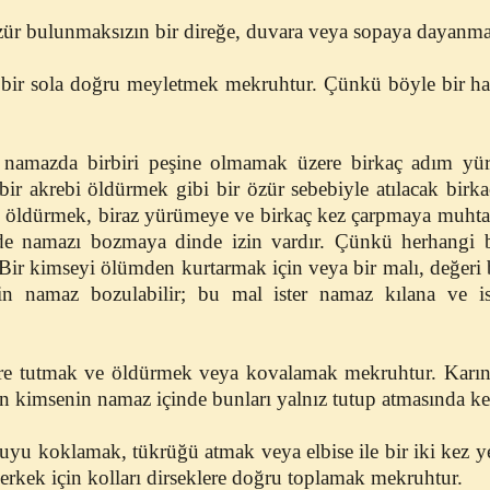
zür bulunmaksızın bir direğe, duvara veya sopaya dayanm
 bir sola doğru meyletmek mekruhtur. Çünkü böyle bir har
n namazda birbiri peşine olmamak üzere birkaç adım yü
 bir akrebi öldürmek gibi bir özür sebebiyle atılacak birk
ı öldürmek, biraz yürümeye ve birkaç kez çarpmaya muhta
e namazı bozmaya dinde izin vardır. Çünkü herhangi bi
ir kimseyi ölümden kurtarmak için veya bir malı, değeri b
n namaz bozulabilir; bu mal ister namaz kılana ve is
re tutmak ve öldürmek veya kovalamak mekruhtur. Karınca
an kimsenin namaz içinde bunları yalnız tutup atmasında ke
uyu koklamak, tükrüğü atmak veya elbise ile bir iki kez 
erkek için kolları dirseklere doğru toplamak mekruhtur.