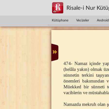
Ana içeriğe atla
Risale-i Nur Küt
Kütüphane
Vecizeler
Android 
474- Namaz içinde yapı
(helâla yakın) olmak üze
sünnetin terkini taşıy
önemleri bakımından ve
Müekked bir sünneti te
vaciblerin ve müstahablar
Namazda mekruh olan şeyl