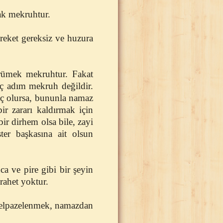
ak mekruhtur.
eket gereksiz ve huzura
rümek mekruhtur. Fakat
aç adım mekruh değildir.
ç olursa, bununla namaz
r zararı kaldırmak için
ir dirhem olsa bile, zayi
ter başkasına ait olsun
 ve pire gibi bir şeyin
rahet yoktur.
yelpazelenmek, namazdan