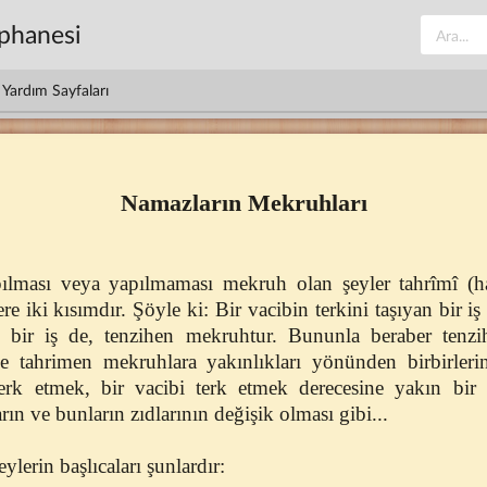
üphanesi
Yardım Sayfaları
Namazların Mekruhları
lması veya yapılmaması mekruh olan şeyler tahrîmî (h
re iki kısımdır. Şöyle ki: Bir vacibin terkini taşıyan bir i
an bir iş de, tenzihen mekruhtur. Bununla beraber tenz
 tahrimen mekruhlara yakınlıkları yönünden birbirlerind
rk etmek, bir vacibi terk etmek derecesine yakın bir ker
ın ve bunların zıdlarının değişik olması gibi...
erin başlıcaları şunlardır: