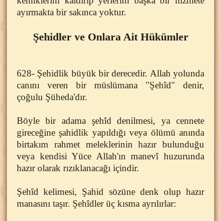
kemiklerini kaldırıp yerlerini başka bir hizmete
ayırmakta bir sakınca yoktur.
Şehidler ve Onlara Ait Hükümler
628- Şehidlik büyük bir derecedir. Allah yolunda
canını veren bir müslümana "Şehîd" denir,
çoğulu Şüheda'dır.
Böyle bir adama şehîd denilmesi, ya cennete
gireceğine şahidlik yapıldığı veya ölümü anında
birtakım rahmet meleklerinin hazır bulunduğu
veya kendisi Yüce Allah'ın manevî huzurunda
hazır olarak rızıklanacağı içindir.
Şehîd kelimesi, Şahid sözüne denk olup hazır
manasını taşır. Şehîdler üç kısma ayrılırlar: