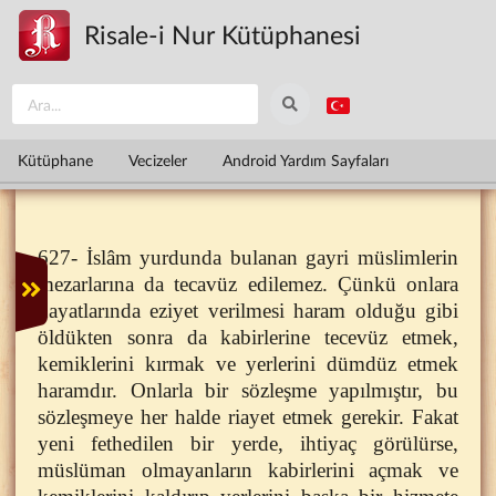
Ana içeriğe atla
Risale-i Nur Kütüphanesi
Kütüphane
Vecizeler
Android Yardım Sayfaları
627- İslâm yurdunda bulanan gayri müslimlerin
mezarlarına da tecavüz edilemez. Çünkü onlara
hayatlarında eziyet verilmesi haram olduğu gibi
öldükten sonra da kabirlerine tecevüz etmek,
kemiklerini kırmak ve yerlerini dümdüz etmek
haramdır. Onlarla bir sözleşme yapılmıştır, bu
sözleşmeye her halde riayet etmek gerekir. Fakat
yeni fethedilen bir yerde, ihtiyaç görülürse,
müslüman olmayanların kabirlerini açmak ve