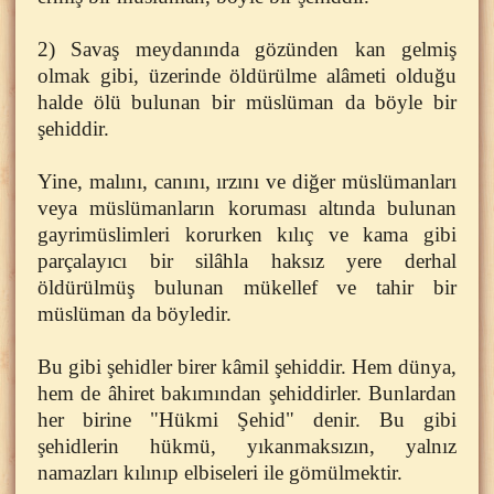
2) Savaş meydanında gözünden kan gelmiş
olmak gibi, üzerinde öldürülme alâmeti olduğu
halde ölü bulunan bir müslüman da böyle bir
şehiddir.
Yine, malını, canını, ırzını ve diğer müslümanları
veya müslümanların koruması altında bulunan
gayrimüslimleri korurken kılıç ve kama gibi
parçalayıcı bir silâhla haksız yere derhal
öldürülmüş bulunan mükellef ve tahir bir
müslüman da böyledir.
Bu gibi şehidler birer kâmil şehiddir. Hem dünya,
hem de âhiret bakımından şehiddirler. Bunlardan
her birine "Hükmi Şehid" denir. Bu gibi
şehidlerin hükmü, yıkanmaksızın, yalnız
namazları kılınıp elbiseleri ile gömülmektir.