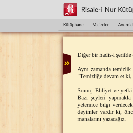
Ana içeriğe atla
Risale-i Nur Küt
Kütüphane
Vecizeler
Android 
Diğer bir hadis-i şerifd
Aynı zamanda temizlik s
"Temizliğe devam et ki, 
Sonuç: Ehliyet ve yetki 
Bazı şeyleri yapmakla
yeterince bilgi verilec
deyimler vardır ki, ön
manalarını yazacağız.