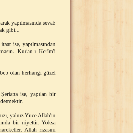
olarak yapılmasında sevab
k gibi...
itaat ise, yapılmasından
masın. Kur'an-ı Kerîm'i
sebeb olan herhangi güzel
eriatta ise, yapılan bir
detmektir.
mızı, yalnız Yüce Allah'ın
nda bir niyettir. Yoksa
reketler, Allah rızasını