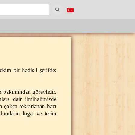
kim bir hadis-i şerifde:
in bakımından görevlidir.
ara dair ilmihalimizde
a çokça tekrarlanan bazı
bunların lügat ve terim