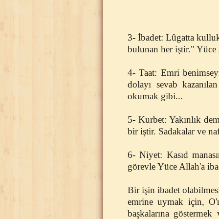
3- İbadet: Lûgatta kullu
bulunan her iştir." Yüce 
4- Taat: Emri benimseyi
dolayı sevab kazanılan
okumak gibi...
5- Kurbet: Yakınlık deme
bir iştir. Sadakalar ve na
6- Niyet: Kasıd manasın
görevle Yüce Allah'a ib
Bir işin ibadet olabilmes
emrine uymak için, O'n
başkalarına göstermek v