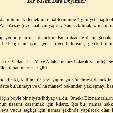
Bir Kısım Dinî Deyimler
kta bulunmak demektir. Şeriat teriminde "İyi niyete bağlı 
Allah'a saygı ve itaat için yapılır. Namaz kılmak, oruç tutma
p yerine getirmek demektir. Buna itaat de denir. Şeriatta 
 herhangi bir iştir; gerek niyet bulunsun, gerek bulun
ktir. Şeriatta ise, Yüce Allah'a manevî olarak yakınlığa 
file kılınan namazlar gibi...
dadır ki, kalbin bir şeyi yapmaya yönelmesi demektir. Ş
adette bulunmayı ve O'na manevî bakımdan yaklaşmayı kas
i için böyle bir niyete ihtiyaç vardır. Örnek: Biz namazları
un nzasını kazanmak için kılarız. İşte bu, namaz hakkı
eya vücut sağlığı için namaz şeklinde yapılacak olan ha