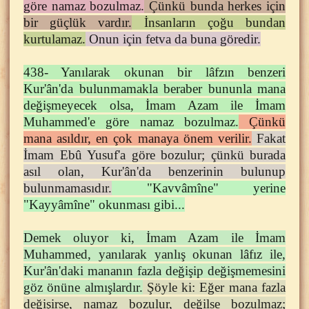
göre namaz bozulmaz.
Çünkü bunda herkes için
bir güçlük vardır.
İnsanların çoğu bundan
kurtulamaz.
Onun için fetva da buna göredir.
438- Yanılarak okunan bir lâfzın benzeri
Kur'ân'da bulunmamakla beraber bununla mana
değişmeyecek olsa, İmam Azam ile İmam
Muhammed'e göre namaz bozulmaz.
Çünkü
mana asıldır, en çok manaya önem verilir.
Fakat
İmam Ebû Yusuf'a göre bozulur; çünkü burada
asıl olan, Kur'ân'da benzerinin bulunup
bulunmamasıdır.
"Kavvâmîne" yerine
"Kayyâmîne" okunması gibi...
Demek oluyor ki, İmam Azam ile İmam
Muhammed, yanılarak yanlış okunan lâfız ile,
Kur'ân'daki mananın fazla değişip değişmemesini
göz önüne almışlardır.
Şöyle ki: Eğer mana fazla
değişirse, namaz bozulur, değilse bozulmaz;