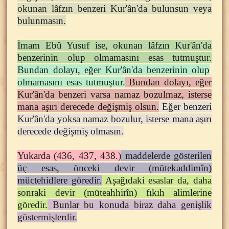
okunan lâfzın benzeri Kur'ân'da bulunsun veya
bulunmasın.
İmam Ebû Yusuf ise, okunan lâfzın Kur'ân'da
benzerinin olup olmamasını esas tutmuştur.
Bundan dolayı, eğer Kur'ân'da benzerinin olup
olmamasını esas tutmuştur.
Bundan dolayı, eğer
Kur'ân'da benzeri varsa namaz bozulmaz, isterse
mana aşırı derecede değişmiş olsun.
Eğer benzeri
Kur'ân'da yoksa namaz bozulur, isterse mana aşırı
derecede değişmiş olmasın.
Yukarda (436, 437, 438.)
maddelerde gösterilen
üç esas, önceki devir (mütekaddimîn)
müctehidlere göredir.
Aşağıdaki esaslar da, daha
sonraki devir (müteahhirîn) fıkıh alimlerine
göredir.
Bunlar bu konuda biraz daha genişlik
göstermişlerdir.