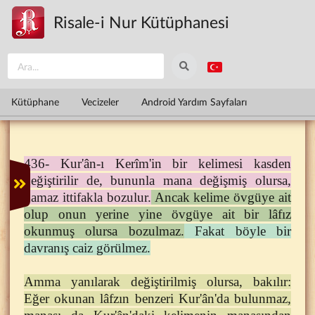
Ana içeriğe atla
Risale-i Nur Kütüphanesi
Kütüphane
Vecizeler
Android Yardım Sayfaları
436- Kur'ân-ı Kerîm'in bir kelimesi kasden
değiştirilir de, bununla mana değişmiş olursa,
namaz ittifakla bozulur.
Ancak kelime övgüye ait
olup onun yerine yine övgüye ait bir lâfız
okunmuş olursa bozulmaz.
Fakat böyle bir
davranış caiz görülmez.
Amma yanılarak değiştirilmiş olursa, bakılır:
Eğer okunan lâfzın benzeri Kur'ân'da bulunmaz,