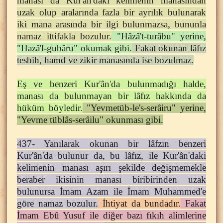
manası da Kur'ân'daki kelimenin manasından
uzak olup aralarında fazla bir ayrılık bulunarak
iki mana arasında bir ilgi bulunmazsa, bununla
namaz ittifakla bozulur.
"Hâzâ't-turâbu" yerine,
"Hazâ'l-gubâru" okumak gibi.
Fakat okunan lâfız
tesbih, hamd ve zikir manasında ise bozulmaz.
Eş ve benzeri Kur'ân'da bulunmadığı halde,
manası da bulunmayan bir lâfız hakkında da
hüküm böyledir.
"Yevmetüb-le's-serâiru" yerine,
"Yevme tüblâs-serâilu" okunması gibi.
437- Yanılarak okunan bir lâfzın benzeri
Kur'ân'da bulunur da, bu lâfız, ile Kur'ân'daki
kelimenin manası aşırı şekilde değişmemekle
beraber ikisinin manası biribirinden uzak
bulunursa İmam Azam ile İmam Muhammed'e
göre namaz bozulur.
İhtiyat da bundadır.
Fakat
İmam Ebû Yusuf ile diğer bazı fıkıh alimlerine