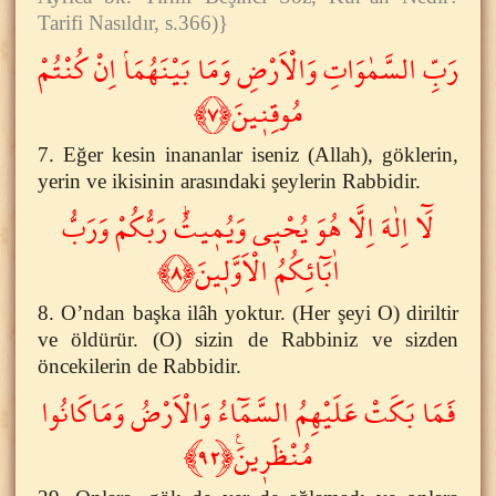
Tarifi Nasıldır, s.366)}
رَبِّ السَّمٰوَاتِ وَالْاَرْضِ وَمَا بَيْنَهُمَاۢ اِنْ كُنْتُمْ
مُوقِن۪ينَ﴿٧﴾
7. Eğer kesin inananlar iseniz (Allah), göklerin,
yerin ve ikisinin arasındaki şeylerin Rabbidir.
لَٓا اِلٰهَ اِلَّا هُوَ يُحْي۪ى وَيُم۪يتُۜ رَبُّكُمْ وَرَبُّ
اٰبَٓائِكُمُ الْاَوَّل۪ينَ﴿٨﴾
8. O’ndan başka ilâh yoktur. (Her şeyi O) diriltir
ve öldürür. (O) sizin de Rabbiniz ve sizden
öncekilerin de Rabbidir.
فَمَا بَكَتْ عَلَيْهِمُ السَّمَٓاءُ وَالْاَرْضُ وَمَاكَانُوا
مُنْظَر۪ينَ۟﴿٩٢﴾