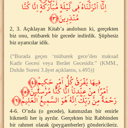
اِنَّٓا اَنْزَلْنَاهُ ف۪ى لَيْلَةٍ مُبَارَكَةٍ اِنَّا كُنَّا
مُنْذِر۪ينَ﴿٣﴾
2, 3. Açıklayan Kitab’a andolsun ki, gerçekten
biz onu, mübarek bir gecede indirdik. Şüphesiz
biz uyarıcılar idik.
{“Burada geçen ‘mübarek gece’den maksad
Kadir Gecesi veya Berâet Gecesidir.” (KMM.,
Duhân Suresi 3.âyet açıklamsı, s.495)}
ف۪يهَا يُفْرَقُ كُلُّ اَمْرٍ حَك۪يمٍۜ﴿٤﴾
اَمْرًا مِنْ عِنْدِنَاۜ اِنَّا كُنَّا مُرْسِل۪ينَۚ﴿٥﴾
رَحْمَةً مِنْ رَبِّكَۜ اِنَّهُ هُوَ السَّم۪يعُ الْعَل۪يمُۙ﴿٦﴾
4-6. O’nda (o gecede), katımızdan bir emirle
hikmetli her iş ayrılır. Gerçekten biz Rabbinden
bir rahmet olarak (peygamberler) göndericileriz.