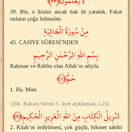
لَايَعْلَمُونَ﴿٩٣﴾
39. Biz, o ikisini ancak hak ile yarattık. Fakat
onların çoğu bilmezler.
مِنْ سُورَةُ الْجَاثِيَةِ
45. CASİYE SÛRESİ’NDEN
بِسْمِ اللّٰهِ الرَّحْمٰنِ الرَّح۪يمِ
Rahman ve Rahîm olan Allah’ın adıyla.
حٰمٓۜ﴿١﴾
1. Ha. Mim.
{(bk. Bakara Suresi 1. âyet açıklaması, s.2)}
تَنْز۪يلُ الْكِتَابِ مِنَ اللّٰهِ الْعَز۪يزِ الْحَك۪يمِ﴿٢﴾
2. Kitab’ın indirilmesi, çok güçlü, hikmet sahibi