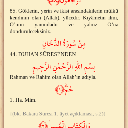
85. Göklerin, yerin ve ikisi arasındakilerin mülkü
kendinin olan (Allah), yücedir. Kıyâmetin ilmi,
O’nun yanındadır ve yalnız O’na
döndürüleceksiniz.
مِنْ سُورَةُ الدُّخَانِ
44. DUHAN SÛRESİ’NDEN
بِسْمِ اللّٰهِ الرَّحْمٰنِ الرَّح۪يمِ
Rahman ve Rahîm olan Allah’ın adıyla.
حٰمٓۜ﴿١﴾
1. Ha. Mim.
{(bk. Bakara Suresi 1. âyet açıklaması, s.2)}
وَالْكِتَابِ الْمُب۪ينِۙ﴿٢﴾