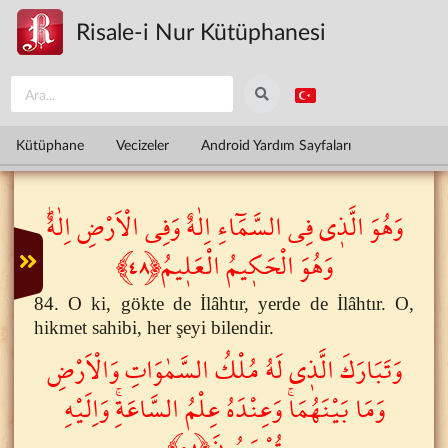
Ana içeriğe atla
Risale-i Nur Kütüphanesi
Kütüphane
Vecizeler
Android Yardım Sayfaları
وَهُوَ الَّذ۪ى فِى السَّمَٓاءِ اِلٰهٌ وَفِى الْاَرْضِ اِلٰهٌۜ
وَهُوَ الْحَك۪يمُ الْعَل۪يمُ﴿٤٨﴾
84. O ki, gökte de İlâhtır, yerde de İlâhtır. O,
hikmet sahibi, her şeyi bilendir.
وَتَبَارَكَ الَّذ۪ى لَهُ مُلْكُ السَّمٰوَاتِ وَالْاَرْضِ
وَمَا بَيْنَهُمَاۚ وَعِنْدَهُ عِلْمُ السَّاعَةِۚ وَاِلَيْهِ
تُرْجَعُونَ﴿٥٨﴾