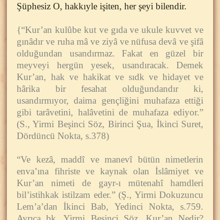
Şüphesiz O, hakkıyle işiten, her şeyi bilendir.
{“Kur’an kulûbe kut ve gıda ve ukule kuvvet ve
gınâdır ve ruha mâ ve ziyâ ve nüfusa devâ ve şifâ
olduğundan usandırmaz. Fakat en güzel bir
meyveyi hergün yesek, usandıracak. Demek
Kur’an, hak ve hakikat ve sıdk ve hidayet ve
hârika bir fesahat olduğundandır ki,
usandırmıyor, daima gençliğini muhafaza ettiği
gibi tarâvetini, halâvetini de muhafaza ediyor.”
(S., Yirmi Beşinci Söz, Birinci Şua, İkinci Suret,
Dördüncü Nokta, s.378)
“Ve kezâ, maddî ve manevî bütün nimetlerin
enva’ına fihriste ve kaynak olan İslâmiyet ve
Kur’an nimeti de gayr-ı mütenahî hamdleri
bil’istihkak istilzam eder.” (Ş., Yirmi Dokuzuncu
Lem’a’dan İkinci Bab, Yedinci Nokta, s.759.
Ayrıca bk. Yirmi Beşinci Söz, Kur’an Nedir?