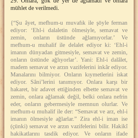
29. Onlara, gök de yer de ağlamadı ve onlara
mühlet de verilmedi.
{“Şu âyet, mefhum-u muvafık ile şöyle ferman
ediyor: ‘Ehl-i dalaletin ölmesiyle, semavat ve
zemin, onların üstünde ağlamıyorlar.’ Ve
mefhum-u muhalif ile delalet ediyor ki: ‘Ehl-i
imanın dünyadan gitmesiyle, semavat ve zemin,
onların üstünde ağlıyorlar’. Yani: Ehl-i dalâlet,
madem semavat ve arzın vazifelerini inkâr ediyor.
Manalarını bilmiyor. Onların kıymetlerini iskat
ediyor. Sâni’lerini tanımıyor. Onlara karşı bir
hakaret, bir adavet ettiğinden elbette semavat ve
zemin, onlara ağlamak değil, belki onlara nefrin
eder, onların gebermesiyle memnun olurlar. Ve
mefhum-u muhalif ile der: “Semavat ve arz, ehl-i
imanın ölmesiyle ağlarlar.” Zira ehl-i iman ise
(çünki) semavat ve arzın vazifelerini bilir. Hakikî
hakikatlarını tasdik ediyor. Ve onların ifade