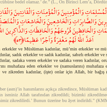
eccühüne bedel olamaz.’ de.” (L., On Birinci Lem’a, Dördü
لْمُسْلِمَاتِ وَالْمُؤْمِن۪ينَ وَالْمُؤْمِنَاتِ وَالْقَانِت۪ينَ وَالْقَا
ر۪ينَ وَالصَّابِرَاتِ وَالْخَاشِع۪ينَ وَالْخَاشِعَاتِ وَالْمُتَصَدِّ
ِمَاتِ وَالْحَافِظ۪ينَ فُرُوجَهُمْ وَالْحَافِظَاتِ وَالذَّاكِر۪ينَ اللّٰ
اَعَدَّ اللّٰهُ لَهُمْ مَغْفِرَةً وَاَجْرًا عَظ۪يمًا﴿٥٣﴾
erkekler ve Müslüman kadınlar, mü’min erkekler ve mü’m
dınlar, sadık erkekler ve sadık kadınlar, sabırlı erkekler ve 
ınlar, sadaka veren erkekler ve sadaka veren kadınlar, or
arını muhafaza eden erkekler ve (namuslarını) muhafaza e
 ve zikreden kadınlar, (işte) onlar için Allah, bir bağış
r (asm)’in hanımlarını açıkça zikredince, Müslüman kadı
in isminiz Allah tarafından zikredildi; bizimki zikredilm
imiz zikredilirdi.’ Bunun üzerine bu âyet indirildi.” (KM