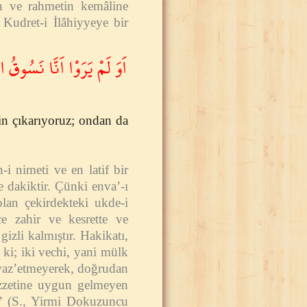
en ve rahmetin kemâline
Kudret-i İlâhiyyeye bir
اَوَ لَمْ يَرَوْا اَنَّا نَسُوقُ 
n çıkarıyoruz; ondan da
i nimeti ve en latif bir
ve dakiktir. Çünki enva’-ı
olan çekirdekteki ukde-i
e zahir ve kesrette ve
izli kalmıştır. Hakikatı,
 ki; iki vechi, yani mülk
ni vaz’etmeyerek, doğrudan
izzetine uygun gelmeyen
r.” (S., Yirmi Dokuzuncu