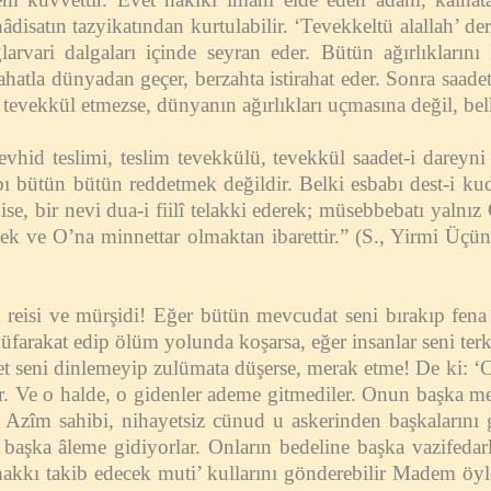
isatın tazyikatından kurtulabilir. ‘Tevekkeltü alallah’ der
larvari dalgaları içinde seyran eder. Bütün ağırlıklarını
ahatla dünyadan geçer, berzahta istirahat eder. Sonra saade
tevekkül etmezse, dünyanın ağırlıkları uçmasına değil, belki
hid teslimi, teslim tevekkülü, tevekkül saadet-i dareyni 
 bütün bütün reddetmek değildir. Belki esbabı dest-i kudr
ise, bir nevi dua-i fiilî telakki ederek; müsebbebatı yalnı
mek ve O’na minnettar olmaktan ibarettir.” (S., Yirmi Üçü
 reisi ve mürşidi! Eğer bütün mevcudat seni bırakıp fen
üfarakat edip ölüm yolunda koşarsa, eğer insanlar seni terk
alet seni dinlemeyip zulümata düşerse, merak etme! De ki: ‘
. Ve o halde, o gidenler ademe gitmediler. Onun başka me
ı Azîm sahibi, nihayetsiz cünud u askerinden başkalarını 
başka âleme gidiyorlar. Onların bedeline başka vazifedarl
 hakkı takib edecek muti’ kullarını gönderebilir Madem öyl