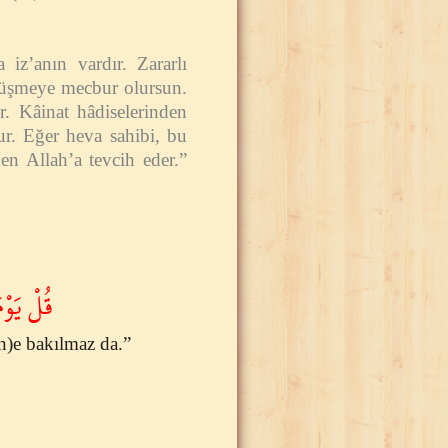
iz’anın vardır. Zararlı
e düşmeye mecbur olursun.
r. Kâinat hâdiselerinden
r. Eğer heva sahibi, bu
en Allah’a tevcih eder.”
قُلْ يَوْ﴾
n)e bakılmaz da.”