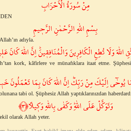
مِنْ سُورَةُ الْاَحْزَابِ
NDEN
بِسْمِ اللّٰهِ الرَّحْمٰنِ الرَّح۪يمِ
llah’ın adıyla.
 اتَّقِ اللّٰهَ وَلَا تُطِعِ الْكَافِر۪ينَ وَالْمُنَافِق۪ينَۜ اِنَّ اللّٰهَ كَانَ ع
’tan kork, kâfirlere ve münafıklara itaat etme. Şüphesiz
 مَا يُوحٰٓى اِلَيْكَ مِنْ رَبِّكَۜ اِنَّ اللّٰهَ كَانَ بِمَا تَعْمَلُونَ خَب۪ي
lunana tabi ol. Şüphesiz Allah yaptıklarınızdan haberdardı
وَتَوَكَّلْ عَلَى اللّٰهِۜ وَكَفٰى بِاللّٰهِ وَك۪يلاً﴿٣﴾
ekil olarak Allah yeter.
m kuvvettir. Evet hakikî imanı elde eden adam, kâinat