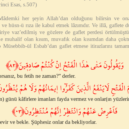
inci Esas, s.507)
âdemki her şeyin Allah’dan olduğunu bilirsin ve ona 
n ve hüsn-ü rıza ile kabul etmek lâzımdır. Ve illâ, gaflet
riye vaz’edilmiş ve gözlere de gaflet perdesi örtülmüştü
ne muhalif olan kısım, muvafık olan kısımdan daha çoktu
p Müsebbib-ül Esbab’dan gaflet etmese itirazlarını tamam
وَيَقُولُونَ مَتٰى هٰذَا الْفَتْحُ اِنْ كُنْتُمْ صَادِق۪ينَ﴿٨٢﴾
sanız, bu fetih ne zaman?” derler.
مَ الْفَتْحِ لَايَنْفَعُ الَّذ۪ينَ كَفَرُٓوا ا۪يمَانُهُمْ وَلَا هُمْ يُنْظَرُونَ
) günü kâfirlere imanları fayda vermez ve onlar(ın yüzleri
فَاَعْرِضْ عَنْهُمْ وَانْتَظِرْ اِنَّهُمْ مُنْتَظِرُونَ﴿٠٣﴾
evir ve bekle. Şüphesiz onlar da bekliyorlar.