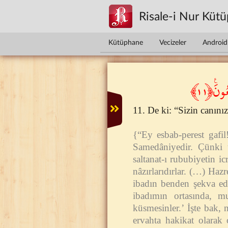
Ana içeriğe atla
Risale-i Nur Küt
Kütüphane
Vecizeler
Android 
نَ۟﴿١١
11. De ki: “Sizin canını
{“Ey esbab-perest gafil
Samedâniyedir. Çünki te
saltanat-ı rububiyetin ic
nâzırlarıdırlar. (…) Haz
ibadın benden şekva ede
ibadımın ortasında, mu
küsmesinler.’ İşte bak, 
ervahta hakikat olarak 