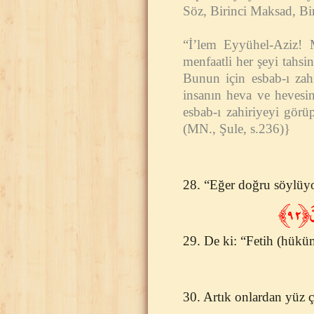
Söz, Birinci Maksad, Bir
“İ’lem Eyyühel-Aziz! M
menfaatli her şeyi tahsi
Bunun için esbab-ı zahi
insanın heva ve hevesi
esbab-ı zahiriyeyi görü
(MN., Şule, s.236)}
28. “Eğer doğru söylüyor
﴿٩٢
29. De ki: “Fetih (hüküm
30. Artık onlardan yüz ç