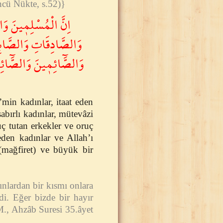
ncü Nükte, s.52)}
اِنَّ الْمُسْلِم۪ينَ وَا
وَالصَّادِقَاتِ وَالصَّابِ
وَالصَّٓائِم۪ينَ وَالصَّٓائ
in kadınlar, itaat eden
sabırlı kadınlar, mütevâzi
uç tutan erkekler ve oruç
den kadınlar ve Allah’ı
 (mağfiret) ve büyük bir
nlardan bir kısmı onlara
edi. Eğer bizde bir hayır
M., Ahzâb Suresi 35.âyet