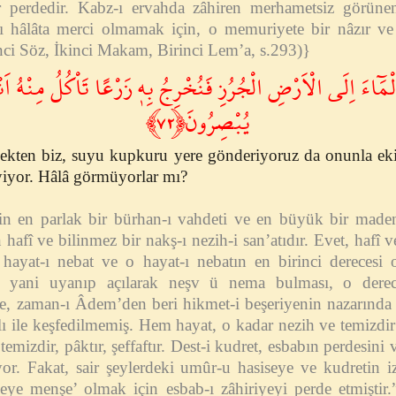
ir perdedir. Kabz-ı ervahda zâhiren merhametsiz görün
hâlâta merci olmamak için, o memuriyete bir nâzır ve 
inci Söz, İkinci Makam, Birinci Lem’a, s.293)}
الْمَٓاءَ اِلَى الْاَرْضِ الْجُرُزِ فَنُخْرِجُ بِه۪ زَرْعًا تَاْكُلُ مِنْهُ اَنْع
يُبْصِرُونَ﴿٧٢﴾
çekten biz, suyu kupkuru yere gönderiyoruz da onunla eki
 yiyor. Hâlâ görmüyorlar mı?
’in en parlak bir bürhan-ı vahdeti ve en büyük bir maden-
 hafî ve bilinmez bir nakş-ı nezih-i san’atıdır. Evet, hafî 
hayat-ı nebat ve o hayat-ı nebatın en birinci derecesi 
, yani uyanıp açılarak neşv ü nema bulması, o derec
de, zaman-ı Âdem’den beri hikmet-i beşeriyenin nazarında g
lı ile keşfedilmemiş. Hem hayat, o kadar nezih ve temizdir
temizdir, pâktır, şeffaftır. Dest-i kudret, esbabın perdesi
or. Fakat, sair şeylerdeki umûr-u hasiseye ve kudretin 
yeye menşe’ olmak için esbab-ı zâhiriyeyi perde etmişti