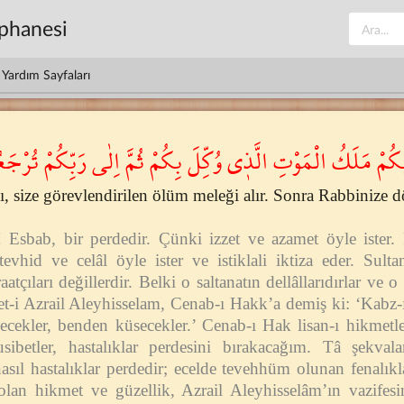
üphanesi
Yardım Sayfaları
ّٰيكُمْ مَلَكُ الْمَوْتِ الَّذ۪ى وُكِّلَ بِكُمْ ثُمَّ اِلٰى رَبِّكُمْ تُرْجَعُو
zı, size görevlendirilen ölüm meleği alır. Sonra Rabbinize 
! Esbab, bir perdedir. Çünki izzet ve azamet öyle ister. 
vhid ve celâl öyle ister ve istiklali iktiza eder. Sulta
raatçıları değillerdir. Belki o saltanatın dellâllarıdırlar v
ret-i Azrail Aleyhisselam, Cenab-ı Hakk’a demiş ki: ‘Kabz-
cekler, benden küsecekler.’ Cenab-ı Hak lisan-ı hikmetl
sibetler, hastalıklar perdesini bırakacağım. Tâ şekval
nasıl hastalıklar perdedir; ecelde tevehhüm olunan fenalıkl
olan hikmet ve güzellik, Azrail Aleyhisselâm’ın vazifesi