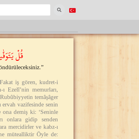
قُلْ يَتَوَف﴾
döndürüleceksiniz.”
Fakat iş gören, kudret-i
n-ı Ezelî’nin memurları,
e o Rubûbiyyetin temâşâger
ı ervah vazifesinde senin
e ona demiş ki: ‘Seninle
arı onlara gidip senden
ara mercidirler ve kabz-ı
ne mütealliktir Öyle de: