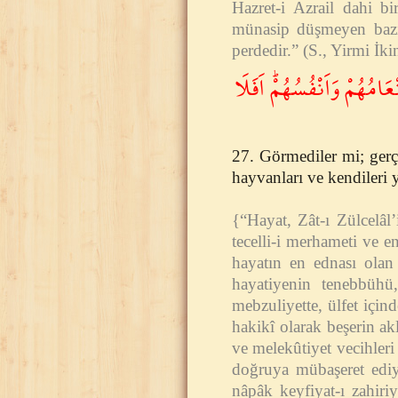
Hazret-i Azrail dahi b
münasip düşmeyen bazı 
perdedir.” (S., Yirmi İk
َامُهُمْ وَاَنْفُسُهُمْۜ اَفَلَا
27. Görmediler mi; ger
hayvanları ve kendileri
{“Hayat, Zât-ı Zülcelâl
tecelli-i merhameti ve en
hayatın en ednası olan 
hayatiyenin tenebbühü
mebzuliyette, ülfet için
hakikî olarak beşerin ak
ve melekûtiyet vecihleri 
doğruya mübaşeret ediy
nâpâk keyfiyat-ı zahiri