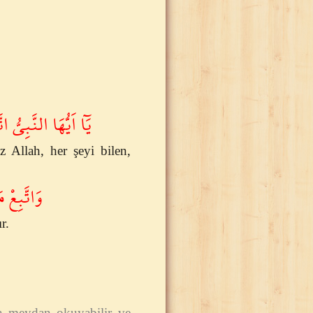
يَٓا اَيُّهَا النَّبِىُّ﴾
 Allah, her şeyi bilen,
وَاتَّبِعْ﴾
r.
a meydan okuyabilir ve