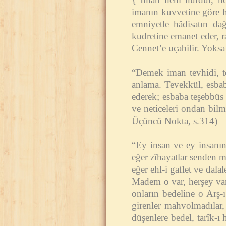
imanın kuvvetine göre hâd
emniyetle hâdisatın dağ
kudretine emanet eder, r
Cennet’e uçabilir. Yoksa 
“Demek iman tevhidi, tev
anlama. Tevekkül, esbabı
ederek; esbaba teşebbüs 
ve neticeleri ondan bil
Üçüncü Nokta, s.314)
“Ey insan ve ey insanın
eğer zîhayatlar senden m
eğer ehl-i gaflet ve dal
Madem o var, herşey var
onların bedeline o Arş-
girenler mahvolmadılar, 
düşenlere bedel, tarîk-ı