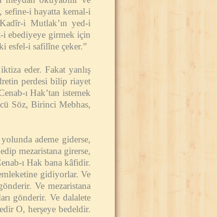
, sefine-i hayatta kemal-i
 Kadîr-i Mutlak’ın yed-i
t-i ebediyeye girmek için
 esfel-i safilîne çeker.”
iktiza eder. Fakat yanlış
etin perdesi bilip riayet
z Cenab-ı Hak’tan istemek
ncü Söz, Birinci Mebhas,
a yolunda ademe giderse,
edip mezaristana girerse,
Cenab-ı Hak bana kâfidir.
mleketine gidiyorlar. Ve
gönderir. Ve mezaristana
arı gönderir. Ve dalalete
edir O, herşeye bedeldir.