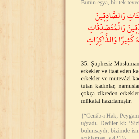
Bütün eşya, bir tek tev
نِتَاتِ وَالصَّادِق۪ينَ
ق۪ينَ وَالْمُتَصَدِّقَاتِ
هَ كَث۪يرًا وَالذَّاكِرَاتِ
35. Şüphesiz Müslüman 
erkekler ve itaat eden ka
erkekler ve mütevâzi kad
tutan kadınlar, namusl
çokça zikreden erkekler
mükafat hazırlamıştır.
{“Cenâb-ı Hak, Peygambe
uğradı. Dediler ki: ‘Siz
bulunsaydı, bizimde ism
açıklaması, s.421)}