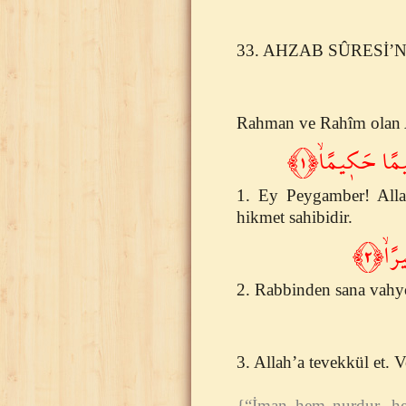
33. AHZAB SÛRESİ’
Rahman ve Rahîm olan A
َل۪يمًا حَك۪يمًاۙ﴿١
1. Ey Peygamber! Allah
hikmet sahibidir.
رًاۙ﴿٢
2. Rabbinden sana vahyo
3. Allah’a tevekkül et. V
{“İman hem nurdur, he