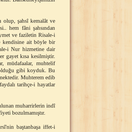
 olup, şahsî kemalât ve
si.. hem fâni şahsından
met ve faziletin Risale-i
e kendisine ait böyle bir
ale-i Nur hizmetine dair
r gayet kısa kesilmiştir.
r, müdafaalar, muhtelif
ı olduğu gibi koyduk. Bu
etmektedir. Muhterem edib
ydalı tarihçe-i hayatlar
ulunan muharrirlerin indî
fiyeti bozulmamıştır.
î'nin baştanbaşa iffet-i