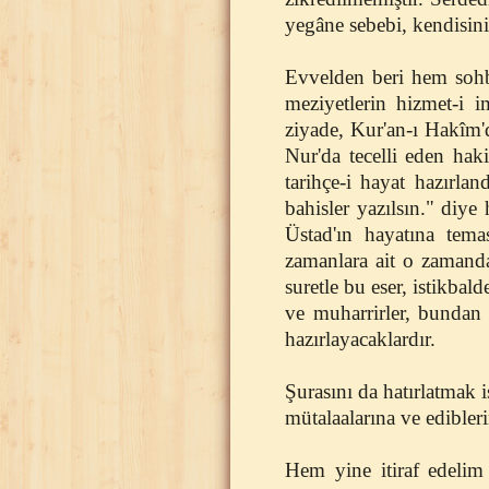
yegâne sebebi, kendisini
Evvelden beri hem sohb
meziyetlerin hizmet-i 
ziyade, Kur'an-ı Hakîm'd
Nur'da tecelli eden haki
tarihçe-i hayat hazırla
bahisler yazılsın." diye
Üstad'ın hayatına tema
zamanlara ait o zamanda
suretle bu eser, istikba
ve muharrirler, bundan 
hazırlayacaklardır.
Şurasını da hatırlatmak 
mütalaalarına ve edibler
Hem yine itiraf edelim 