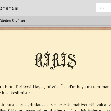
üphanesi
Yardım Sayfaları
GİRİŞ
m ki; bu Tarihçe-i Hayat, büyük Üstad'ın hayatını tam man
 kısa kesilmiştir.
it hususları aydınlatacak ve açacak mahiyetteki vak'a v
ilen fikir ve kanaatleri teyid eden vak'a ve hâdiseler pek 