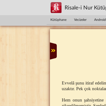
Ana içeriğe atla
Risale-i Nur Küt
Kütüphane
Vecizeler
Android 
Evvelâ şunu itiraf edeli
uzaktır. Pek çok noktalar
Hem onun şahsiyetine a
zikredilmemiştir. Serded