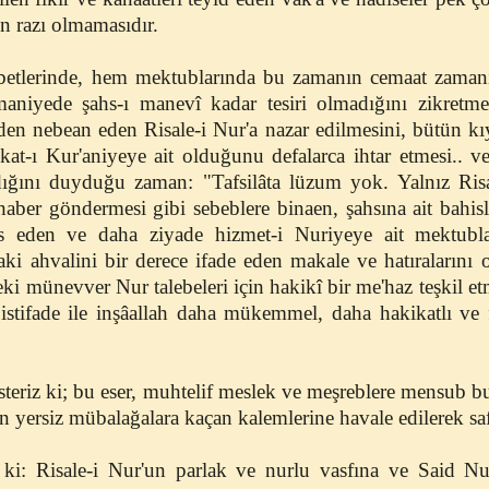
n razı olmamasıdır.
etlerinde, hem mektublarında bu zamanın cemaat zamanı
imaniyede şahs-ı manevî kadar tesiri olmadığını zikretme
en nebean eden Risale-i Nur'a nazar edilmesini, bütün kıy
kat-ı Kur'aniyeye ait olduğunu defalarca ihtar etmesi.. v
ndığını duyduğu zaman: "Tafsilâta lüzum yok. Yalnız Ris
 haber göndermesi gibi sebeblere binaen, şahsına ait bahisle
s eden ve daha ziyade hizmet-i Nuriyeye ait mektubla
ki ahvalini bir derece ifade eden makale ve hatıraların
ldeki münevver Nur talebeleri için hakikî bir me'haz teşkil 
istifade ile inşâallah daha mükemmel, daha hakikatlı ve fa
isteriz ki; bu eser, muhtelif meslek ve meşreblere mensub b
in yersiz mübalağalara kaçan kalemlerine havale edilerek sa
ki: Risale-i Nur'un parlak ve nurlu vasfına ve Said Nurs