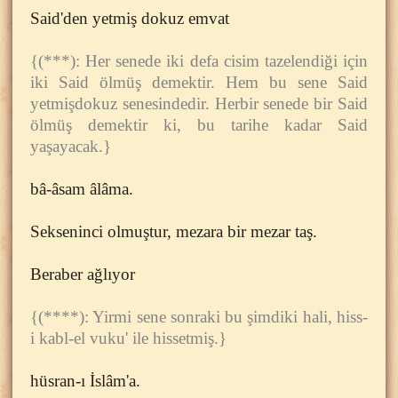
Said'den yetmiş dokuz emvat
{(***): Her senede iki defa cisim tazelendiği için
iki Said ölmüş demektir. Hem bu sene Said
yetmişdokuz senesindedir. Herbir senede bir Said
ölmüş demektir ki, bu tarihe kadar Said
yaşayacak.}
bâ-âsam âlâma.
Sekseninci olmuştur, mezara bir mezar taş.
Beraber ağlıyor
{(****): Yirmi sene sonraki bu şimdiki hali, hiss-
i kabl-el vuku' ile hissetmiş.}
hüsran-ı İslâm'a.