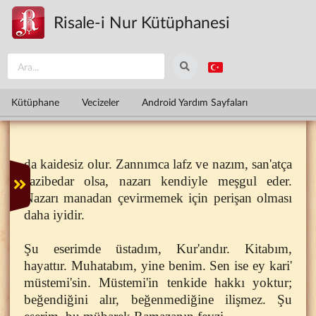
Ana içeriğe atla
Risale-i Nur Kütüphanesi
Kütüphane
Vecizeler
Android Yardım Sayfaları
da kaidesiz olur. Zannımca lafz ve nazım, san'atça
cazibedar olsa, nazarı kendiyle meşgul eder.
Nazarı manadan çevirmemek için perişan olması
daha iyidir.
Şu eserimde üstadım, Kur'andır. Kitabım,
hayattır. Muhatabım, yine benim. Sen ise ey kari'
müstemi'sin. Müstemi'in tenkide hakkı yoktur;
beğendiğini alır, beğenmediğine ilişmez. Şu