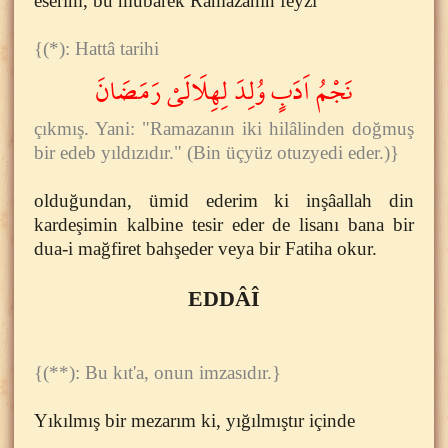
eserim, bu mübarek Ramazanın feyzi
{(*): Hattâ tarihi
نَجْمُ اَدَبٍ وُلِدَ لِهِلَالَىْ رَمَضَانَ
çıkmış. Yani: "Ramazanın iki hilâlinden doğmuş
bir edeb yıldızıdır." (Bin üçyüz otuzyedi eder.)}
olduğundan, ümid ederim ki inşâallah din
kardeşimin kalbine tesir eder de lisanı bana bir
dua-i mağfiret bahşeder veya bir Fatiha okur.
EDDÂÎ
{(**): Bu kıt'a, onun imzasıdır.}
Yıkılmış bir mezarım ki, yığılmıştır içinde