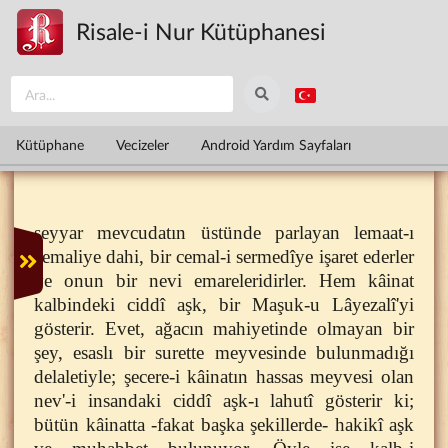
Ana içeriğe atla
Risale-i Nur Kütüphanesi
Kütüphane
Vecizeler
Android Yardım Sayfaları
seyyar mevcudatın üstünde parlayan lemaat-ı
cemaliye dahi, bir cemal-i sermedîye işaret ederler
ve onun bir nevi emareleridirler. Hem kâinat
kalbindeki ciddî aşk, bir Maşuk-u Lâyezalî'yi
gösterir. Evet, ağacın mahiyetinde olmayan bir
şey, esaslı bir surette meyvesinde bulunmadığı
delaletiyle; şecere-i kâinatın hassas meyvesi olan
nev'-i insandaki ciddî aşk-ı lahutî gösterir ki;
bütün kâinatta -fakat başka şekillerde- hakikî aşk