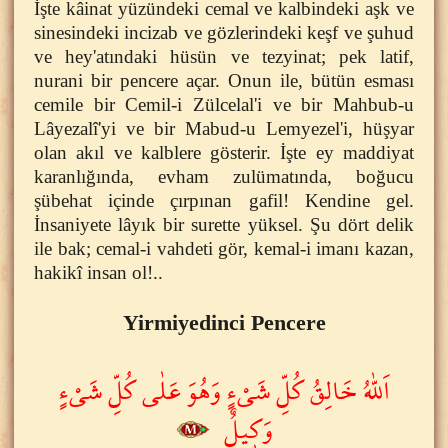
İşte kâinat yüzündeki cemal ve kalbindeki aşk ve
sinesindeki incizab ve gözlerindeki keşf ve şuhud
ve hey'atındaki hüsün ve tezyinat; pek latif,
nurani bir pencere açar. Onun ile, bütün esması
cemile bir Cemil-i Zülcelal'i ve bir Mahbub-u
Lâyezalî'yi ve bir Mabud-u Lemyezel'i, hüşyar
olan akıl ve kalblere gösterir. İşte ey maddiyat
karanlığında, evham zulümatında, boğucu
şübehat içinde çırpınan gafil! Kendine gel.
İnsaniyete lâyık bir surette yüksel. Şu dört delik
ile bak; cemal-i vahdeti gör, kemal-i imanı kazan,
hakikî insan ol!..
Yirmiyedinci Pencere
اَللّٰهُ خَالِقُ كُلِّ شَيْءٍ وَهُوَ عَلٰى كُلِّ شَيْءٍ
وَك۪يلٌ