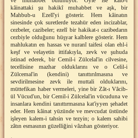
ve muhabbet bulunuyor. Öyle ise kalb-i
kâinattaki şu hakikî muhabbet ve aşk, bir
Mahbub-u Ezelî'yi gösterir. Hem kâinatın
sinesinde çok suretlerde tezahür eden incizablar,
cezbeler, cazibeler; ezelî bir hakikat-ı cazibedarın
cezbiyle olduğunu hüşyar kalblere gösterir. Hem
mahlukatın en hassas ve nuranî taifesi olan ehl-i
keşf ve velayetin ittifakıyla, zevk ve şuhuda
istinad ederek, bir Cemil-i Zülcelal'in cilvesine,
tecellisine mazhar olduklarını ve o Celil-i
Zülcemal'in (kendini) tanıttırılmasına ve
sevdirilmesine zevk ile muttali olduklarını,
müttefikan haber vermeleri, yine bir Zât-ı Vâcib-
ül Vücud'un, bir Cemil-i Zülcelal'in vücuduna ve
insanlara kendini tanıttırmasına kat'iyyen şehadet
eder. Hem kâinat yüzünde ve mevcudat üstünde
işleyen kalem-i tahsin ve tezyin; o kalem sahibi
zâtın esmasının güzelliğini vâzıhan gösteriyor.