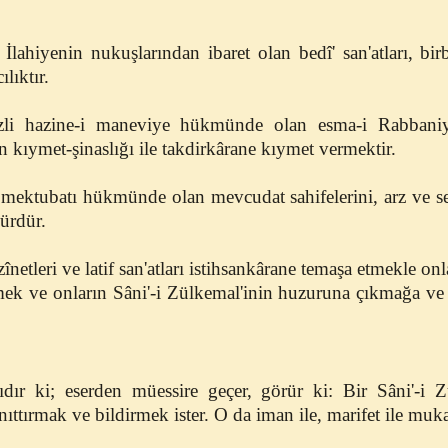
İlahiyenin nukuşlarından ibaret olan bedî' san'atları, birbi
ılıktır.
izli hazine-i maneviye hükmünde olan esma-i Rabbaniy
in kıymet-şinaslığı ile takdirkârane kıymet vermektir.
 mektubatı hükmünde olan mevcudat sahifelerini, arz ve s
ürdür.
netleri ve latif san'atları istihsankârane temaşa etmekle onl
ek ve onların Sâni'-i Zülkemal'inin huzuruna çıkmağa ve 
ır ki; eserden müessire geçer, görür ki: Bir Sâni'-i Zül
anıttırmak ve bildirmek ister. O da iman ile, marifet ile muk