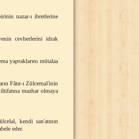
rinin nazar-ı ibretlerine
enin cevherlerini idrak
ema yapraklarını mütalaa
arın Fâtır-ı Zülcemal'inin
iltifatına mazhar olmaya
celal, kendi san'atının
abele eder.