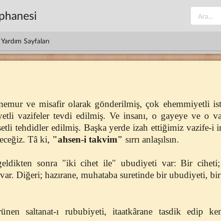
üphanesi
Yardım Sayfaları
memur ve misafir olarak gönderilmiş, çok ehemmiyetli ist
tli vazifeler tevdi edilmiş. Ve insanı, o gayeye ve o vaz
şetli tehdidler edilmiş. Başka yerde izah ettiğimiz vazife-i
deceğiz. Tâ ki,
"ahsen-i takvim"
sırrı anlaşılsın.
geldikten sonra "iki cihet ile" ubudiyeti var: Bir ciheti;
var. Diğeri; hazırane, muhataba suretinde bir ubudiyeti, bir
ünen saltanat-ı rububiyeti, itaatkârane tasdik edip k