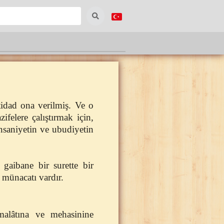
idad ona verilmiş. Ve o
ifelere çalıştırmak için,
 insaniyetin ve ubudiyetin
 gaibane bir surette bir
 münacatı vardır.
emalâtına ve mehasinine