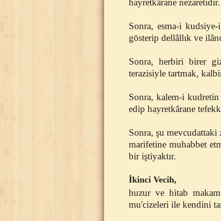
hayretkârane nezaretidir.
Sonra, esma-i kudsiye-i 
gösterip dellâllık ve ilânc
Sonra, herbiri birer g
terazisiyle tartmak, kalb
Sonra, kalem-i kudretin
edip hayretkârane tefekk
Sonra, şu mevcudattaki zî
marifetine muhabbet etm
bir iştiyaktır.
İkinci Vecih,
huzur ve hitab makamıd
mu'cizeleri ile kendini t