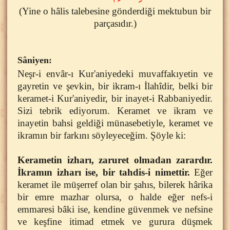
(Yine o hâlis talebesine gönderdiği mektubun bir
parçasıdır.)
Sâniyen:
Neşr-i envâr-ı Kur'aniyedeki muvaffakıyetin ve
gayretin ve şevkin, bir ikram-ı İlahîdir, belki bir
keramet-i Kur'aniyedir, bir inayet-i Rabbaniyedir.
Sizi tebrik ediyorum. Keramet ve ikram ve
inayetin bahsi geldiği münasebetiyle, keramet ve
ikramın bir farkını söyleyeceğim. Şöyle ki:
Kerametin izharı, zaruret olmadan zarardır.
İkramın izharı ise, bir tahdis-i nimettir.
Eğer
keramet ile müşerref olan bir şahıs, bilerek hârika
bir emre mazhar olursa, o halde eğer nefs-i
emmaresi bâki ise, kendine güvenmek ve nefsine
ve keşfine itimad etmek ve gurura düşmek