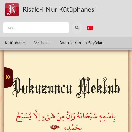
Ana içeriğe atla
Risale-i Nur Kütüphanesi
Kütüphane
Vecizeler
Android Yardım Sayfaları
Dokuzuncu Mektub
بِاسْمِه۪ سُبْحَانَهُ وَاِنْ مِنْ شَيْءٍ اِلَّا يُسَبِّحُ
بِحَمْدِه۪