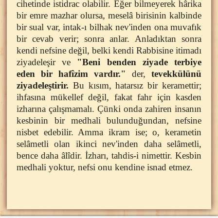
cihetinde istidrac olabilir. Eğer bilmeyerek hârika
bir emre mazhar olursa, meselâ birisinin kalbinde
bir sual var, intak-ı bilhak nev'inden ona muvafık
bir cevab verir; sonra anlar. Anladıktan sonra
kendi nefsine değil, belki kendi Rabbisine itimadı
ziyadeleşir ve
"Beni benden ziyade terbiye
eden bir hafîzim vardır."
der,
tevekkülünü
ziyadeleştirir.
Bu kısım, hatarsız bir keramettir;
ihfasına mükellef değil, fakat fahr için kasden
izharına çalışmamalı. Çünki onda zahiren insanın
kesbinin bir medhali bulunduğundan, nefsine
nisbet edebilir. Amma ikram ise; o, kerametin
selâmetli olan ikinci nev'inden daha selâmetli,
bence daha âlîdir. İzharı, tahdis-i nimettir. Kesbin
medhali yoktur, nefsi onu kendine isnad etmez.