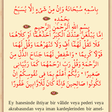
بِاسْمِه۪ سُبْحَانَهُ وَاِنْ مِنْ شَيْءٍ اِلَّا يُسَبِّحُ
بِحَمْدِه۪
بِسْمِ اللّٰهِ الرَّحْمٰنِ الرَّح۪يمِ
اِمَّا يَبْلُغَنَّ عِنْدَكَ الْكِبَرَ اَحَدُهُمَٓا اَوْ كِلَاهُمَا
فَلَا تَقُلْ لَهُمَٓا اُفٍّ وَلَا تَنْهَرْهُمَا وَقُلْ لَهُمَا
قَوْلاً كَر۪يمًا ٭ وَاخْفِضْ لَهُمَا جَنَاحَ الذُّلِّ مِنَ
الرَّحْمَةِ وَقُلْ رَبِّ ارْحَمْهُمَا كَمَا رَبَّيَان۪ى
صَغ۪يرًا ٭ رَبُّكُمْ اَعْلَمُ بِمَا ف۪ى نُفُوسِكُمْ اِنْ
تَكُونُوا صَالِح۪ينَ فَاِنَّهُ كَانَ لِْ۫لَاوَّاب۪ينَ غَفُورًا
Ey hanesinde ihtiyar bir vâlide veya pederi veya
akrabasından veya iman kardeşlerinden bir amel-