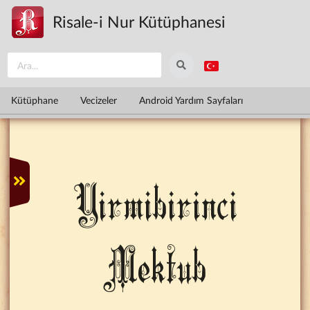
Ana içeriğe atla
Risale-i Nur Kütüphanesi
Kütüphane
Vecizeler
Android Yardım Sayfaları
Yirmibirinci
Mektub