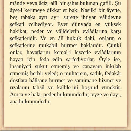
mânde veya âciz, alîl bir şahıs bulunan gafil!. Şu
âyet-i kerimeye dikkat et bak: Nasılki bir âyette,
beş tabaka ayrı ayrı surette ihtiyar vâlideyne
şefkati celbediyor. Evet dünyada en yüksek
hakikat, peder ve vâlidelerin evlâdlarına karşı
şefkatleridir. Ve en âlî hukuk dahi, onların o
şefkatlerine mukabil hürmet haklarıdır. Çünki
onlar, hayatlarını kemal-i lezzetle evlâdlarının
hayatı için feda edip sarfediyorlar. Öyle ise,
insaniyeti sukut etmemiş ve canavara inkılab
etmemiş herbir veled; o muhterem, sadık, fedakâr
dostlara hâlisane hürmet ve samimane hizmet ve
rızalarını tahsil ve kalblerini hoşnud etmektir.
Amca ve hala, peder hükmündedir; teyze ve dayı,
ana hükmündedir.