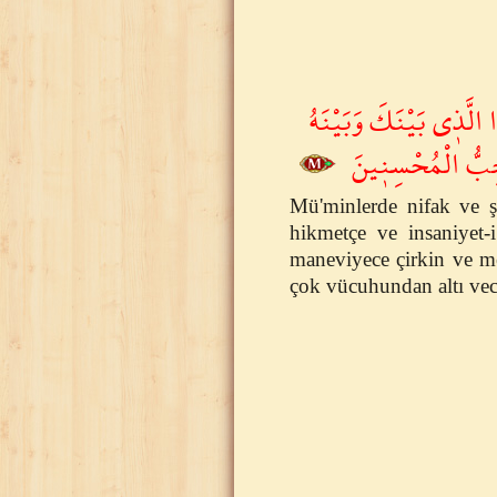
ا الَّذ۪ى بَيْنَكَ وَبَيْنَهُ
ُحِبُّ الْمُحْسِن۪ينَ
Mü'minlerde nifak ve ş
hikmetçe ve insaniyet-
maneviyece çirkin ve me
çok vücuhundan altı vec