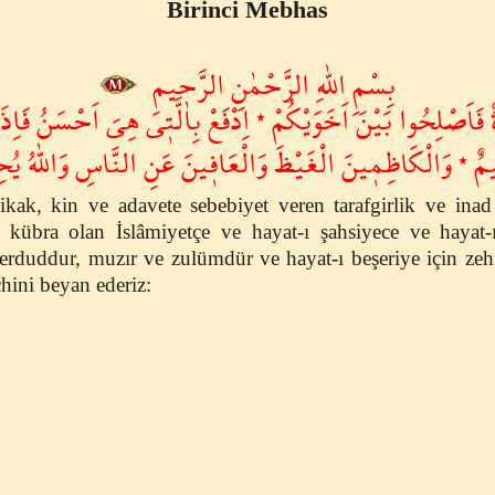
Birinci Mebhas
بِسْمِ اللّٰهِ الرَّحْمٰنِ الرَّح۪يمِ
ةٌ فَاَصْلِحُوا بَيْنَ اَخَوَيْكُمْ ٭ اِدْفَعْ بِالَّت۪ى هِىَ اَحْسَنُ فَاِذَ
م۪يمٌ ٭ وَالْكَاظِم۪ينَ الْغَيْظَ وَالْعَاف۪ينَ عَنِ النَّاسِ وَاللّٰهُ ي
ikak, kin ve adavete sebebiyet veren tarafgirlik ve inad
i kübra olan İslâmiyetçe ve hayat-ı şahsiyece ve hayat-ı
rduddur, muzır ve zulümdür ve hayat-ı beşeriye için zehi
hini beyan ederiz: