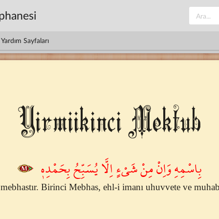
üphanesi
Yardım Sayfaları
Yirmiikinci Mektub
بِاسْمِهِ وَاِنْ مِنْ شَيْءٍ اِلَّا يُسَبِّحُ بِحَمْدِه۪
mebhastır. Birinci Mebhas, ehl-i imanı uhuvvete ve muhab