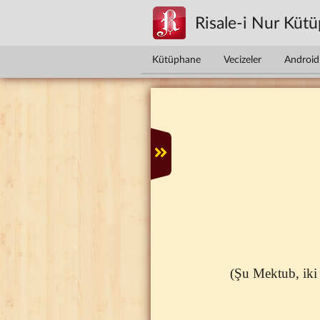
Ana içeriğe atla
Risale-i Nur Küt
Kütüphane
Vecizeler
Android 
(Şu Mektub, iki 