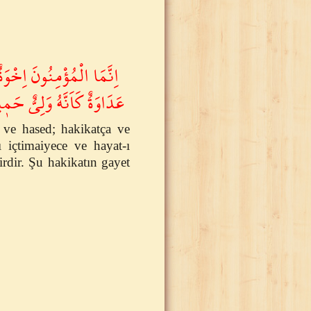
اِنَّمَا الْمُؤْمِنُونَ اِخْوَ
عَدَاوَةٌ كَاَنَّهُ وَلِىٌّ حَ
 ve hased; hakikatça ve
 içtimaiyece ve hayat-ı
rdir. Şu hakikatın gayet