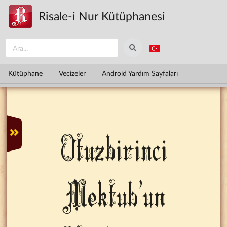
Ana içeriğe atla
Risale-i Nur Kütüphanesi
Kütüphane
Vecizeler
Android Yardım Sayfaları
Otuzbirinci
Mektub'un