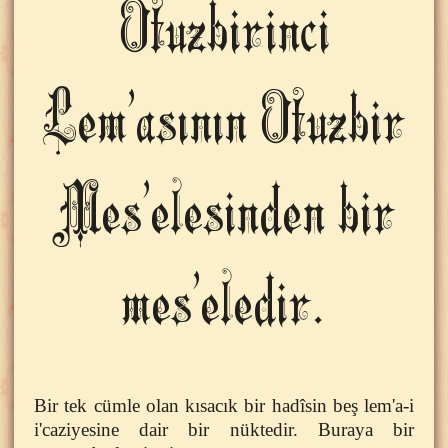
Otuzbirinci
Lem'asının Otuzbir
Mes'elesinden bir
mes'eledir.
Bir tek cümle olan kısacık bir hadîsin beş lem'a-i
i'caziyesine dair bir nüktedir. Buraya bir