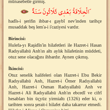
münasebetle girmiş.
َالْخِلَافَةُ بَعْد۪ى ثَلَاثُونَ سَنَةً
hadîs-i şerifin ihbar-ı gaybî nev'inden tarihçe
musaddak beş lem'a-i i'caziyesi vardır.
Birincisi:
Hulefa-yı Raşidîn'in hilafetleri ile Hazret-i Hasan
Radıyallahü Anh'ın altı aylık hilafetinin müddeti,
otuz sene olacağını ihbardır. Aynen çıkmış.
İkincisi:
Otuz senelik halifeleri olan Hazret-i Ebu Bekir
Radıyallahü Anh, Hazret-i Ömer Radıyallahü
Anh, Hazret-i Osman Radıyallahü Anh ve
Hazret-i Ali Radıyallahü Anh'ın ebcedî ve cifrî
hesabları bin üçyüz yirmialtı (1326) eder ki, o
tarihten sonra şerait-i hilafet daha takarrur etmedi.