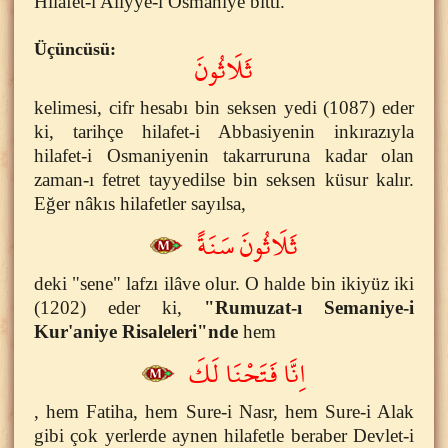
Hilafet-i Aliyye-i Osmaniye bitti.
Üçüncüsü:
ثَلَاثُونَ
kelimesi, cifr hesabı bin seksen yedi (1087) eder
ki, tarihçe hilafet-i Abbasiyenin inkırazıyla
hilafet-i Osmaniyenin takarruruna kadar olan
zaman-ı fetret tayyedilse bin seksen küsur kalır.
Eğer nâkıs hilafetler sayılsa,
ثَلَاثُونَ سَنَةً
deki "sene" lafzı ilâve olur. O halde bin ikiyüz iki
(1202) eder ki,
"Rumuzat-ı Semaniye-i
Kur'aniye Risaleleri"nde
hem
اِنَّا فَتَحْنَا لَكَ
, hem Fatiha, hem Sure-i Nasr, hem Sure-i Alak
gibi çok yerlerde aynen hilafetle beraber Devlet-i