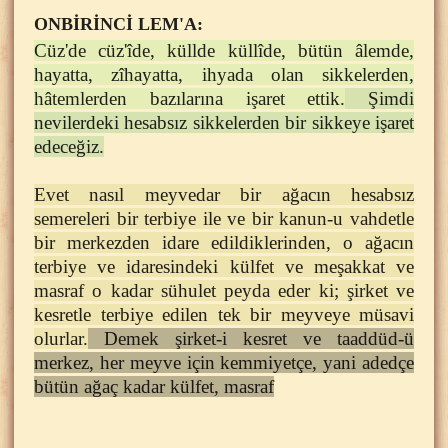
ONBİRİNCİ LEM'A:
Cüz'de cüz'îde, küllde küllîde, bütün âlemde,
hayatta, zîhayatta, ihyada olan sikkelerden,
hâtemlerden bazılarına işaret ettik.
Şimdi
nevilerdeki hesabsız sikkelerden bir sikkeye işaret
edeceğiz.
Evet nasıl meyvedar bir ağacın hesabsız
semereleri bir terbiye ile ve bir kanun-u vahdetle
bir merkezden idare edildiklerinden, o ağacın
terbiye ve idaresindeki külfet ve meşakkat ve
masraf o kadar sühulet peyda eder ki; şirket ve
kesretle terbiye edilen tek bir meyveye müsavi
olurlar.
Demek şirket-i kesret ve taaddüd-ü
merkez, her meyve için kemmiyetçe, yani adedçe
bütün ağaç kadar külfet, masraf