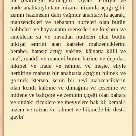
bir çekirdeğin kapıcığını "Uyan!" emriyle ve
irade anahtarıyla tam mizan-ı nizamla açtığı gibi,
zemin hazinesini dahi yağmur anahtarıyla açarak,
mahzencikleri ve nebatatın nutfeleri olan bütün
habbeleri ve hayvanatın menşe'leri ve kuşların ve
sineklerin su ve havadan nutfeleri olan bütün
inkişaf emrini alan katreler mahzenciklerini
beraber, hatasız açtığı vakitte, kâinatta küllî ve
cüz'î, maddî ve manevî bütün hazine ve depoları
hikmet ve irade ve rahmet ve meşiet eliyle
herbirine mahsus bir anahtarla açtığını bilmek ve
görmek istersen, senin bir nevi mahzenciklerin
olan kendi kalbine ve dimağına ve cesedine ve
midene ve bahçene ve zeminin çiçeği olan bahara
ve ondaki çiçeklere ve meyvelere bak ki; kemal-i
nizam ve mizan ve rahmet ve hikmetle bir dest-i
gaybî