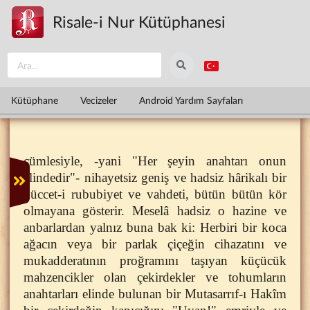
Ana içeriğe atla
Risale-i Nur Kütüphanesi
Kütüphane
Vecizeler
Android Yardım Sayfaları
cümlesiyle, -yani "Her şeyin anahtarı onun
elindedir"- nihayetsiz geniş ve hadsiz hârikalı bir
hüccet-i rububiyet ve vahdeti, bütün bütün kör
olmayana gösterir. Meselâ hadsiz o hazine ve
anbarlardan yalnız buna bak ki: Herbiri bir koca
ağacın veya bir parlak çiçeğin cihazatını ve
mukadderatının proğramını taşıyan küçücük
mahzencikler olan çekirdekler ve tohumların
anahtarları elinde bulunan bir Mutasarrıf-ı Hakîm