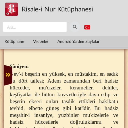
Ana içeriğe atla
Risale-i Nur Kütüphanesi
Kütüphane
Vecizeler
Android Yardım Sayfaları
Sâniyen:
Nev'-i beşerin en yüksek, en müstakim, en sadık
bu dört taifesi; Âdem zamanından beri hadsiz
hüccetler, mu'cizeler, kerametler, deliller,
keşfiyatlar ile bütün kuvvetleriyle dava edip ve
beşerin ekseri onları tasdik ettikleri hakikat-ı
tevhid, elbette güneş gibi kat'îdir. Bu hadsiz
meşahir-i insaniye, yüzbinler mu'cizelerle ve
hadsiz hüccetlerle doğruluklarını ve