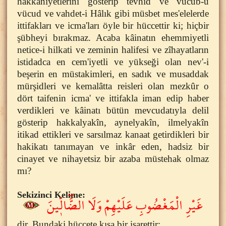
hakkaniyetlerini gösterip tevhid ve vücub-u
vücud ve vahdet-i Hâlık gibi müsbet mes'elelerde
ittifakları ve icma'ları öyle bir hüccettir ki; hiçbir
şübheyi bırakmaz. Acaba kâinatın ehemmiyetli
netice-i hilkati ve zeminin halifesi ve zîhayatların
istidadca en cem'iyetli ve yükseği olan nev'-i
beşerin en müstakimleri, en sadık ve musaddak
mürşidleri ve kemalâtta reisleri olan mezkûr o
dört taifenin icma' ve ittifakla iman edip haber
verdikleri ve kâinatı bütün mevcudatıyla delil
gösterip hakkalyakîn, aynelyakîn, ilmelyakîn
itikad ettikleri ve sarsılmaz kanaat getirdikleri bir
hakikatı tanımayan ve inkâr eden, hadsiz bir
cinayet ve nihayetsiz bir azaba müstehak olmaz
mı?
Sekizinci Kelime:
غَيْرِ الْمَغْضُوبِ عَلَيْهِمْ وَلَا الضَّٓالّ۪ينَ
dir. Bundaki hüccete kısa bir işarettir: