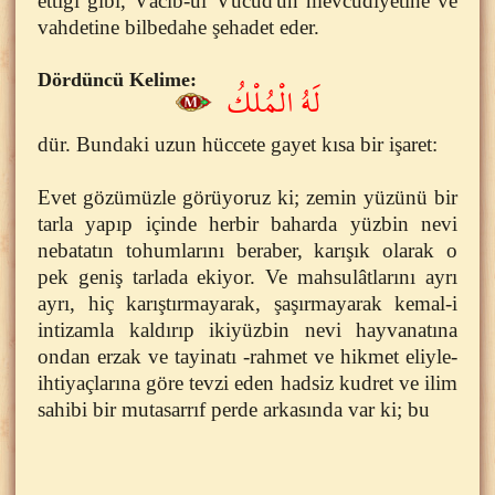
ettiği gibi, Vâcib-ül Vücud'un mevcudiyetine ve
vahdetine bilbedahe şehadet eder.
Dördüncü Kelime:
لَهُ الْمُلْكُ
dür. Bundaki uzun hüccete gayet kısa bir işaret:
Evet gözümüzle görüyoruz ki; zemin yüzünü bir
tarla yapıp içinde herbir baharda yüzbin nevi
nebatatın tohumlarını beraber, karışık olarak o
pek geniş tarlada ekiyor. Ve mahsulâtlarını ayrı
ayrı, hiç karıştırmayarak, şaşırmayarak kemal-i
intizamla kaldırıp ikiyüzbin nevi hayvanatına
ondan erzak ve tayinatı -rahmet ve hikmet eliyle-
ihtiyaçlarına göre tevzi eden hadsiz kudret ve ilim
sahibi bir mutasarrıf perde arkasında var ki; bu