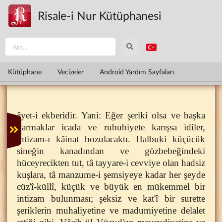
Ana içeriğe atla
Risale-i Nur Kütüphanesi
Kütüphane
Vecizeler
Android Yardım Sayfaları
âyet-i ekberidir. Yani: Eğer şeriki olsa ve başka
parmaklar icada ve rububiyete karışsa idiler,
intizam-ı kâinat bozulacaktı. Halbuki küçücük
sineğin kanadından ve gözbebeğindeki
hüceyrecikten tut, tâ tayyare-i cevviye olan hadsiz
kuşlara, tâ manzume-i şemsiyeye kadar her şeyde
cüz'î-küllî, küçük ve büyük en mükemmel bir
intizam bulunması; şeksiz ve kat'î bir surette
şeriklerin muhaliyetine ve madumiyetine delalet