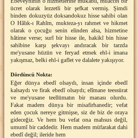
Ebeveyninin o hizmetlerine mukabil, muaccel bir
ücret olarak lezzetli bir şefkat vermiş. Şimdi
binden dokuzyüz doksandokuz hisse sahibi olan
O Hâlık-ı Rahîm, mukteza-yı rahmet ve hikmet
olarak o çocuğu senin elinden alsa, hizmetine
hâtime verse; surî bir hisse ile, hakikî bin hisse
sahibine karşı şekvayı andıracak bir tarzda
me'yusane hüzün ve feryad etmek ehl-i imana
yakışmaz, belki ehl-i gaflet ve dalalete yakışıyor.
Dördüncü Nokta:
Eğer dünya ebedî olsaydı, insan içinde ebedî
kalsaydı ve firak ebedî olsaydı; elîmane teessürat
ve me'yusane teellümatın bir manası olurdu.
Fakat madem dünya bir misafirhanedir; vefat
eden çocuk nereye gitmişse, siz de biz de oraya
gideceğiz. Ve hem bu vefat ona mahsus değil,
umumî bir caddedir. Hem madem müfarakat dahi
ebedî değil; ileride hem