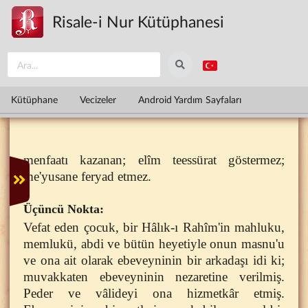
Ana içeriğe atla
Risale-i Nur Kütüphanesi
Kütüphane
Vecizeler
Android Yardım Sayfaları
menfaatı kazanan; elîm teessürat göstermez;
me'yusane feryad etmez.
Üçüncü Nokta:
Vefat eden çocuk, bir Hâlık-ı Rahîm'in mahluku,
memlukü, abdi ve bütün heyetiyle onun masnu'u
ve ona ait olarak ebeveyninin bir arkadaşı idi ki;
muvakkaten ebeveyninin nezaretine verilmiş.
Peder ve vâlideyi ona hizmetkâr etmiş.