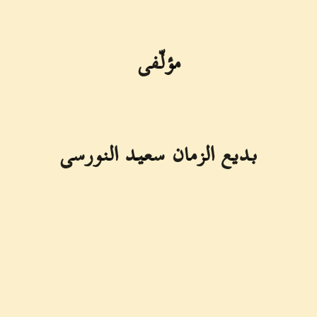
مؤلّفى
بديع الزمان سعيد النورسى