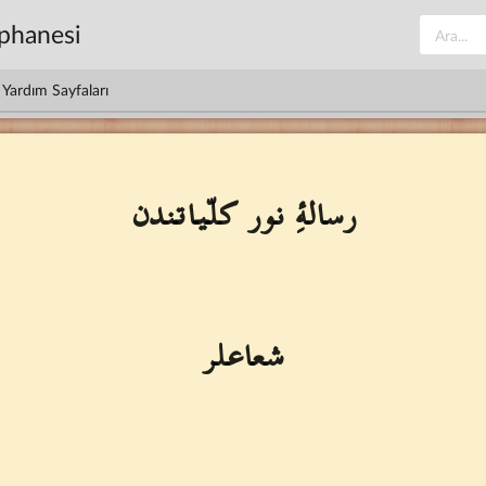
üphanesi
Yardım Sayfaları
رسالهٔ ِ نور كلّياتندن
شعاعلر