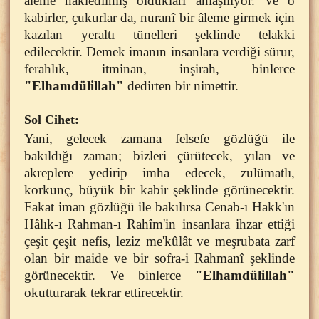
âleme nakledilmiş oldukları anlaşılıyor. Ve o
kabirler, çukurlar da, nuranî bir âleme girmek için
kazılan yeraltı tünelleri şeklinde telakki
edilecektir. Demek imanın insanlara verdiği sürur,
ferahlık, itminan, inşirah, binlerce
"Elhamdülillah"
dedirten bir nimettir.
Sol Cihet:
Yani, gelecek zamana felsefe gözlüğü ile
bakıldığı zaman; bizleri çürütecek, yılan ve
akreplere yedirip imha edecek, zulümatlı,
korkunç, büyük bir kabir şeklinde görünecektir.
Fakat iman gözlüğü ile bakılırsa Cenab-ı Hakk'ın
Hâlık-ı Rahman-ı Rahîm'in insanlara ihzar ettiği
çeşit çeşit nefis, leziz me'kûlât ve meşrubata zarf
olan bir maide ve bir sofra-i Rahmanî şeklinde
görünecektir. Ve binlerce
"Elhamdülillah"
okutturarak tekrar ettirecektir.