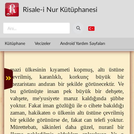
Ana içeriğe atla
Risale-i Nur Kütüphanesi
Kütüphane
Vecizeler
Android Yardım Sayfaları
mazi ülkesinin kıyameti kopmuş, altı üstüne
çevrilmiş, karanlıklı, korkunç büyük bir
mezaristanı andıran bir şekilde görünecektir. Ve
bu görünüşte insan pek büyük bir dehşete,
vahşete, me'yusiyete maruz kaldığında şübhe
yoktur. Fakat iman gözlüğü ile o cihete bakıldığı
zaman, hakikaten o ülkenin altı üstüne çevrilmiş
bir şekilde görünürse de, fakat can telefi yoktur.
Mürettebatı, sâkinleri daha güzel, nuranî bir