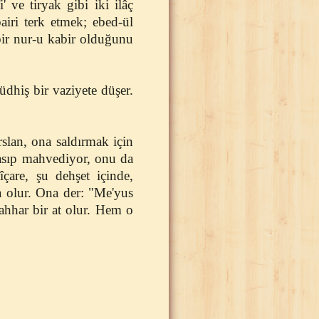
 ve tiryak gibi iki ilâç
ri terk etmek; ebed-ül
bir nur-u kabir olduğunu
dhiş bir vaziyete düşer.
arslan, ona saldırmak için
 asıp mahvediyor, onu da
çare, şu dehşet içinde,
a olur. Ona der: "Me'yus
sahhar bir at olur. Hem o