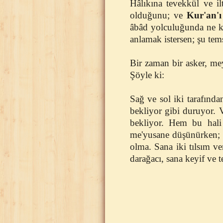
Hâlıkına tevekkül ve il
olduğunu; ve
Kur'an'ı
âbâd yolculuğunda ne ka
anlamak istersen; şu tems
Bir zaman bir asker, me
Şöyle ki:
Sağ ve sol iki tarafından
bekliyor gibi duruyor. 
bekliyor. Hem bu hali 
me'yusane düşünürken; s
olma. Sana iki tılsım ve
darağacı, sana keyif ve 