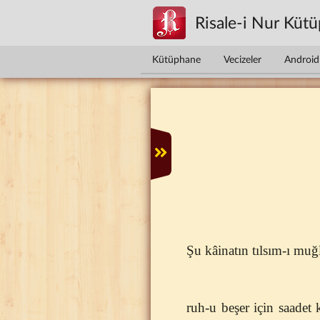
Ana içeriğe atla
Risale-i Nur Küt
Kütüphane
Vecizeler
Android 
Şu kâinatın tılsım-ı muğ
ruh-u beşer için saadet 