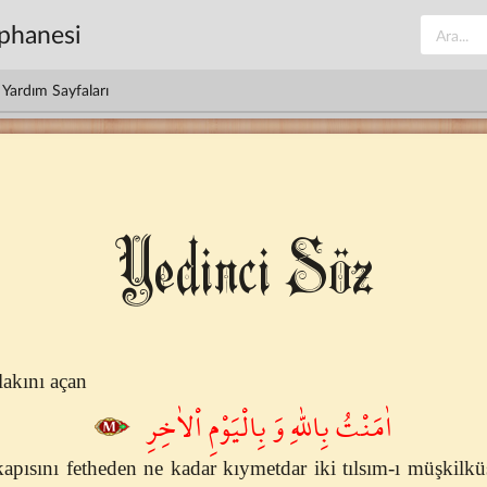
üphanesi
Yardım Sayfaları
Yedinci Söz
lakını açan
اٰمَنْتُ بِاللّٰهِ وَ بِالْيَوْمِ اْلاٰخِرِ
kapısını fetheden ne kadar kıymetdar iki tılsım-ı müşkilk