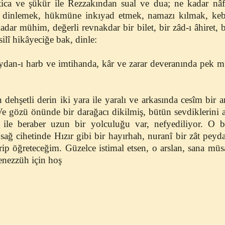
tica ve şükür ile Rezzakından sual ve dua; ne kadar nâfi'
dinlemek, hükmüne inkıyad etmek, namazı kılmak, kebai
dar mühim, değerli revnakdar bir bilet, bir zâd-ı âhiret, 
ilî hikâyeciğe bak, dinle:
ydan-ı harb ve imtihanda, kâr ve zarar deveranında pek mü
 dehşetli derin iki yara ile yaralı ve arkasında cesîm bir 
Ve gözü önünde bir darağacı dikilmiş, bütün sevdiklerini
ile beraber uzun bir yolculuğu var, nefyediliyor. O bî
ağ cihetinde Hızır gibi bir hayırhah, nuranî bir zât peyd
rip öğreteceğim. Güzelce istimal etsen, o arslan, sana mü
tenezzüh için hoş