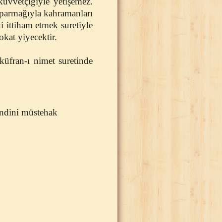
kuvvetçiğiyle yetişemez.
 parmağıyla kahramanları
 ittiham etmek suretiyle
okat yiyecektir.
küfran-ı nimet suretinde
kendini müstehak