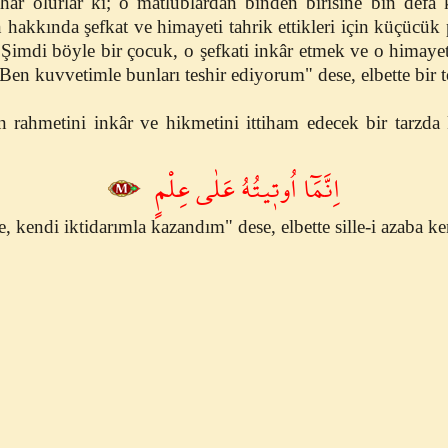
ar olurlar ki; o matlublardan binden birisine bin defa 
 hakkında şefkat ve himayeti tahrik ettikleri için küçücük
Şimdi böyle bir çocuk, o şefkati inkâr etmek ve o himayeti
Ben kuvvetimle bunları teshir ediyorum" dese, elbette bir t
ın rahmetini inkâr ve hikmetini ittiham edecek bir tarzda 
اِنَّمَٓا اُوت۪يتُهُ عَلٰى عِلْمٍ
, kendi iktidarımla kazandım" dese, elbette sille-i azaba 