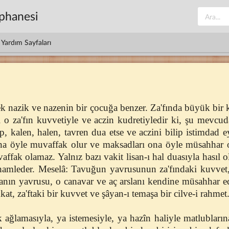
üphanesi
Yardım Sayfaları
pek nazik ve nazenin bir çocuğa benzer. Za'fında büyük bir
i o za'fın kuvvetiyle ve aczin kudretiyledir ki, şu mevc
ıp, kalen, halen, tavren dua etse ve aczini bilip istimdad e
na öyle muvaffak olur ve maksadları ona öyle müsahhar olur
affak olamaz. Yalnız bazı vakit lisan-ı hal duasıyla hasıl 
 hamleder. Meselâ: Tavuğun yavrusunun za'fındaki kuvvet, t
anın yavrusu, o canavar ve aç arslanı kendine müsahhar e
kat, za'ftaki bir kuvvet ve şâyan-ı temaşa bir cilve-i rahmet.
k ağlamasıyla, ya istemesiyle, ya hazîn haliyle matlubları