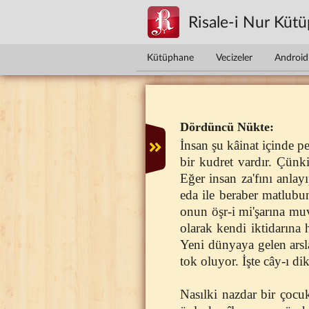
Ana içeriğe atla
Risale-i Nur Küt
Kütüphane
Vecizeler
Android 
Dördüncü Nükte:
İnsan şu kâinat içinde 
bir kudret vardır. Çünk
Eğer insan za'fını anlay
eda ile beraber matlubu
onun öşr-i mi'şarına muv
olarak kendi iktidarına
Yeni dünyaya gelen arsl
tok oluyor. İşte cây-ı dik
Nasılki nazdar bir çocu