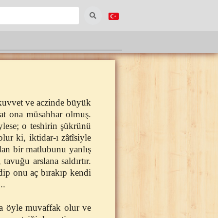
 kuvvet ve aczinde büyük
udat ona müsahhar olmuş.
ylese; o teshirin şükrünü
 ki, iktidar-ı zâtîsiyle
olan bir matlubunu yanlış
avuğu arslana saldırtır.
dip onu aç bırakıp kendi
..
na öyle muvaffak olur ve