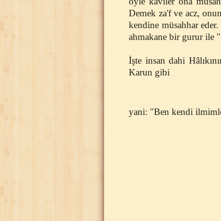
öyle kavîler ona müsahh
Demek za'f ve acz, onun
kendine müsahhar eder. 
ahmakane bir gurur ile "
İşte insan dahi Hâlıkın
Karun gibi
yani: "Ben kendi ilmimle