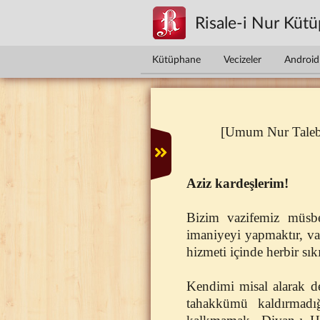
Ana içeriğe atla
Risale-i Nur Küt
Kütüphane
Vecizeler
Android 
[Umum Nur Talebel
Aziz kardeşlerim!
Bizim vazifemiz müsbet
imaniyeyi yapmaktır, va
hizmeti içinde herbir sık
Kendimi misal alarak d
tahakkümü kaldırmadı