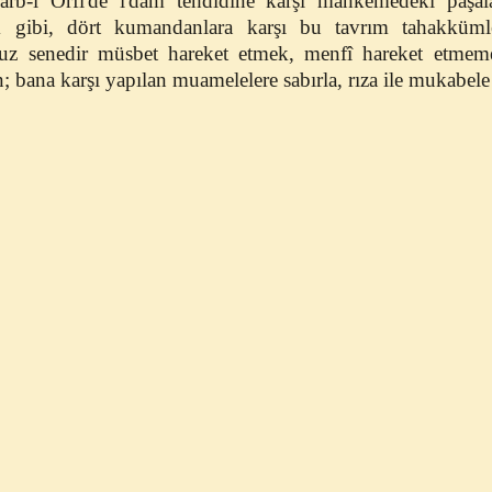
b-i Örfî'de i'dam tehdidine karşı mahkemedeki paşala
 gibi, dört kumandanlara karşı bu tavrım tahakküm
tuz senedir müsbet hareket etmek, menfî hareket etmeme
; bana karşı yapılan muamelelere sabırla, rıza ile mukabele