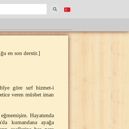
u en son derstir.]
hîye göre sırf hizmet-i
netice veren müsbet iman
un eğmemişim. Hayatımda
ya'da kumandana ayağa