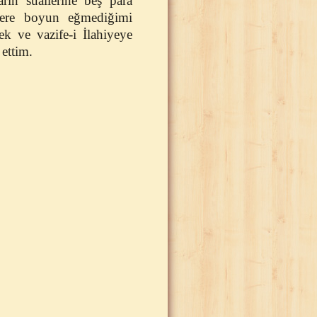
rın suallerine beş para
lere boyun eğmediğimi
k ve vazife-i İlahiyeye
 ettim.