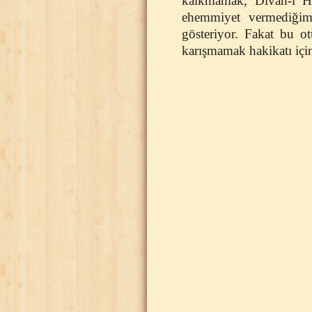
kalkmamak, Divan-ı Har
ehemmiyet vermediğim
gösteriyor. Fakat bu o
karışmamak hakikatı için