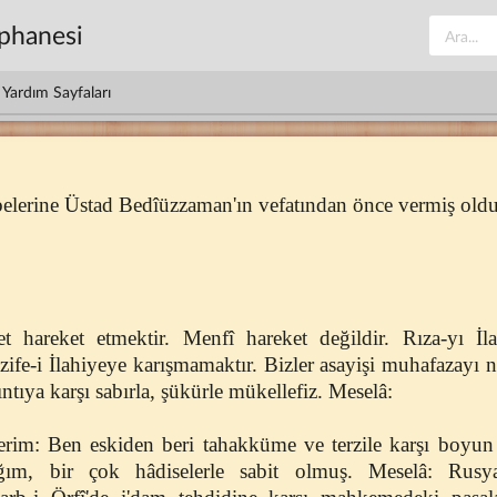
üphanesi
Yardım Sayfaları
erine Üstad Bedîüzzaman'ın vefatından önce vermiş olduğ
 hareket etmektir. Menfî hareket değildir. Rıza-yı İla
zife-i İlahiyeye karışmamaktır. Bizler asayişi muhafazayı 
ıntıya karşı sabırla, şükürle mükellefiz. Meselâ:
erim: Ben eskiden beri tahakküme ve terzile karşı boy
ğım, bir çok hâdiselerle sabit olmuş. Meselâ: Rus