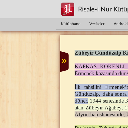
Ana içeriğe atla
Risale-i Nur Küt
Kütüphane
Vecizeler
Android 
Zübeyir Gündüzalp K
KAFKAS KÖKENLİ BİR
Ermenek kazasında düny
İlk tahsilini Ermenek’
Gündüzalp, daha sonra 
döner.
1944 senesinde Kon
atan Zübeyir Ağabey, 1
Afyon hapishanesinde, Üs