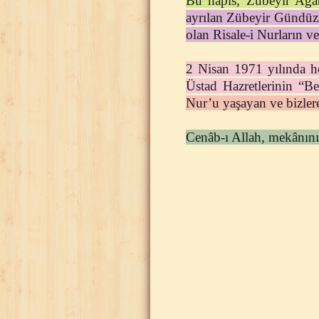
Bu hapis, Zübeyir Ağabe
ayrılan Zübeyir Gündüza
olan Risale-i Nurların v
2 Nisan 1971 yılında h
Üstad Hazretlerinin “B
Nur’u yaşayan ve bizlere
Cenâb-ı Allah, mekânını