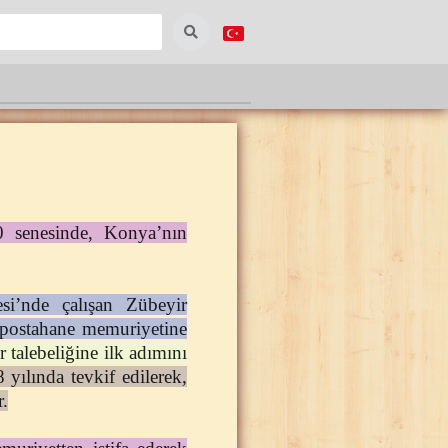
enesinde, Konya’nın
esi’nde çalışan Zübeyir
 postahane memuriyetine
 talebeliğine ilk adımını
yılında tevkif edilerek,
r.