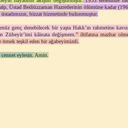
yin hayatının akışını değiştirmiştir.
1953 senesinde mem
lp, Üstad Bediüzzaman Hazretlerinin ölümüne kadar (1960
e üstadımızın, bizzat hizmetinde bulunmuştur.
enüz genç denebilecek bir yaşta Hakk’ın rahmetine kav
en Zübeyir’imi kâinata değişmem.
” iltifatına mazhar olm
 örnek teşkil eden bir ağabeyimizdi.
 cennet eylesin.
Amin.