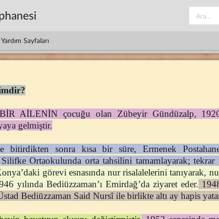
üphanesi
Yardım Sayfaları
imdir?
 AİLENİN çocuğu olan Zübeyir Gündüzalp, 1920 s
aya gelmiştir.
te bitirdikten sonra kısa bir süre, Ermenek Postahan
Silifke Ortaokulunda orta tahsilini tamamlayarak; tekrar
ya’daki görevi esnasında nur risalalelerini tanıyarak, nur
946 yılında Bediüzzaman’ı Emirdağ’da ziyaret eder.
1948 
tad Bediüzzaman Said Nursî ile birlikte altı ay hapis yata